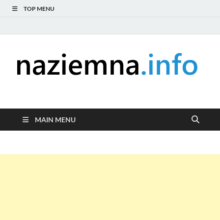
TOP MENU
naziemna.info –
Niezależny portal medialny poświęcony Naziemnej Telewizji
Cyfrowej (DVB-T), radiu (DAB+ i FM), telewizji internetowej i
Telewizja cyfrowa,
serwisom wideo na życzenie (VOD).
MAIN MENU
Radio, Wideo online,
VOD