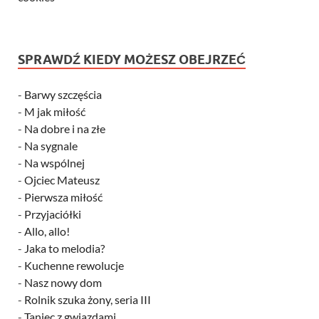
SPRAWDŹ KIEDY MOŻESZ OBEJRZEĆ
-
Barwy szczęścia
-
M jak miłość
-
Na dobre i na złe
-
Na sygnale
-
Na wspólnej
-
Ojciec Mateusz
-
Pierwsza miłość
-
Przyjaciółki
-
Allo, allo!
-
Jaka to melodia?
-
Kuchenne rewolucje
-
Nasz nowy dom
-
Rolnik szuka żony, seria III
-
Taniec z gwiazdami