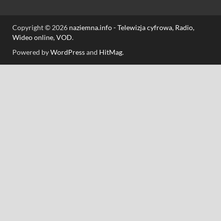
Copyright © 2026
naziemna.info - Telewizja cyfrowa, Radio,
Wideo online, VOD
.
Powered by
WordPress
and
HitMag
.