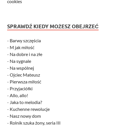
cookies
SPRAWDŹ KIEDY MOŻESZ OBEJRZEĆ
-
Barwy szczęścia
-
M jak miłość
-
Na dobre i na złe
-
Na sygnale
-
Na wspólnej
-
Ojciec Mateusz
-
Pierwsza miłość
-
Przyjaciółki
-
Allo, allo!
-
Jaka to melodia?
-
Kuchenne rewolucje
-
Nasz nowy dom
-
Rolnik szuka żony, seria III