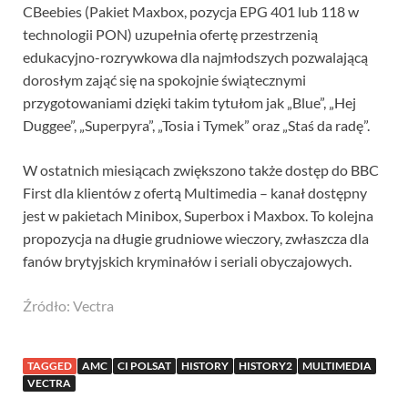
CBeebies (Pakiet Maxbox, pozycja EPG 401 lub 118 w
technologii PON) uzupełnia ofertę przestrzenią
edukacyjno-rozrywkowa dla najmłodszych pozwalającą
dorosłym zająć się na spokojnie świątecznymi
przygotowaniami dzięki takim tytułom jak „Blue”, „Hej
Duggee”, „Superpyra”, „Tosia i Tymek” oraz „Staś da radę”.
W ostatnich miesiącach zwiększono także dostęp do BBC
First dla klientów z ofertą Multimedia – kanał dostępny
jest w pakietach Minibox, Superbox i Maxbox. To kolejna
propozycja na długie grudniowe wieczory, zwłaszcza dla
fanów brytyjskich kryminałów i seriali obyczajowych.
Źródło: Vectra
TAGGED
AMC
CI POLSAT
HISTORY
HISTORY2
MULTIMEDIA
VECTRA