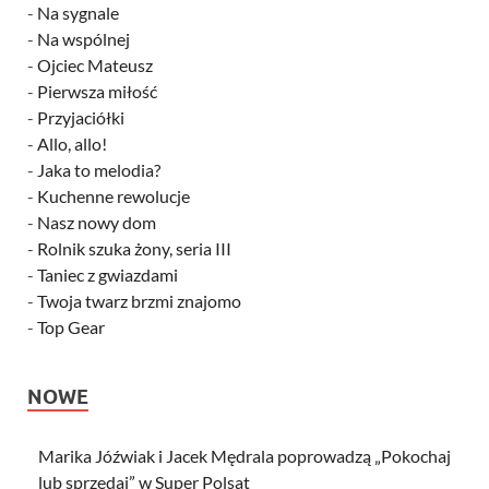
-
Na sygnale
-
Na wspólnej
-
Ojciec Mateusz
-
Pierwsza miłość
-
Przyjaciółki
-
Allo, allo!
-
Jaka to melodia?
-
Kuchenne rewolucje
-
Nasz nowy dom
-
Rolnik szuka żony, seria III
-
Taniec z gwiazdami
-
Twoja twarz brzmi znajomo
-
Top Gear
NOWE
Marika Jóźwiak i Jacek Mędrala poprowadzą „Pokochaj
lub sprzedaj” w Super Polsat