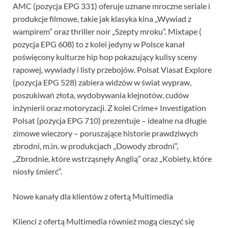
AMC (pozycja EPG 331) oferuje uznane mroczne seriale i
produkcje filmowe, takie jak klasyka kina „Wywiad z
wampirem” oraz thriller noir „Szepty mroku”. Mixtape (
pozycja EPG 608) to z kolei jedyny w Polsce kanał
poświęcony kulturze hip hop pokazujący kulisy sceny
rapowej, wywiady i listy przebojów. Polsat Viasat Explore
(pozycja EPG 528) zabiera widzów w świat wypraw,
poszukiwań złota, wydobywania klejnotów, cudów
inżynierii oraz motoryzacji. Z kolei Crime+ Investigation
Polsat (pozycja EPG 710) prezentuje – idealne na długie
zimowe wieczory – poruszające historie prawdziwych
zbrodni, m.in. w produkcjach „Dowody zbrodni”,
„Zbrodnie, które wstrząsnęły Anglią” oraz „Kobiety, które
niosły śmierć”.
Nowe kanały dla klientów z ofertą Multimedia
Klienci z ofertą Multimedia również mogą cieszyć się