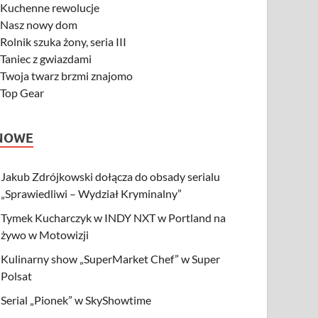
-
Kuchenne rewolucje
-
Nasz nowy dom
-
Rolnik szuka żony, seria III
-
Taniec z gwiazdami
-
Twoja twarz brzmi znajomo
-
Top Gear
NOWE
Jakub Zdrójkowski dołącza do obsady serialu
„Sprawiedliwi – Wydział Kryminalny”
Tymek Kucharczyk w INDY NXT w Portland na
żywo w Motowizji
Kulinarny show „SuperMarket Chef” w Super
Polsat
Serial „Pionek” w SkyShowtime