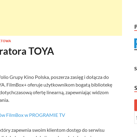
NETOWA
eratora TOYA
lio Grupy Kino Polska, poszerza zasięg i dołącza do
TOYA. FilmBox+ oferuje użytkownikom bogatą bibliotekę
a dotychczasową ofertę linearną, zapewniając widzom
ania.
ałów FilmBox w PROGRAMIE TV
, który zapewnia swoim klientom dostęp do serwisu