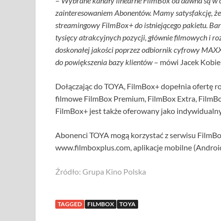
–
Wybrane kanały linearne FilmBox od dawna są w o
zainteresowaniem Abonentów. Mamy satysfakcję, że 
streamingowy FilmBox+ do istniejącego pakietu. Bard
tysięcy atrakcyjnych pozycji, głównie filmowych i r
doskonałej jakości poprzez odbiornik cyfrowy MAXX,
do powiększenia bazy klientów
– mówi Jacek Kobie
Dołączając do TOYA, FilmBox+ dopełnia ofertę r
filmowe FilmBox Premium, FilmBox Extra, FilmBox
FilmBox+ jest także oferowany jako indywidualn
Abonenci TOYA mogą korzystać z serwisu FilmB
www.filmboxplus.com, aplikacje mobilne (Android
Źródło: Grupa Kino Polska
TAGGED
FILMBOX
TOYA