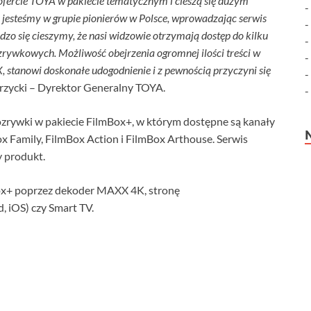
fercie TOYA w pakiecie tematycznym i cieszą się dużym
jesteśmy w grupie pionierów w Polsce, wprowadzając serwis
zo się cieszymy, że nasi widzowie otrzymają dostęp do kilku
ozrywkowych. Możliwość obejrzenia ogromnej ilości treści w
 stanowi doskonałe udogodnienie i z pewnością przyczyni się
rzycki – Dyrektor Generalny TOYA.
ozrywki w pakiecie FilmBox+, w którym dostępne są kanały
 Family, FilmBox Action i FilmBox Arthouse. Serwis
y produkt.
ox+ poprzez dekoder MAXX 4K, stronę
, iOS) czy Smart TV.