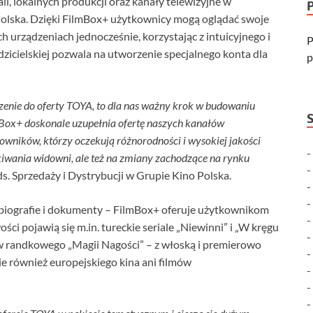
li, lokalnych produkcji oraz kanały telewizyjne w
Polska. Dzięki FilmBox+ użytkownicy mogą oglądać swoje
h urządzeniach jednocześnie, korzystając z intuicyjnego i
P
odzicielskiej pozwala na utworzenie specjalnego konta dla
p
zenie do oferty TOYA, to dla nas ważny krok w budowaniu
Box+ doskonale uzupełnia ofertę naszych kanałów
owników, którzy oczekują różnorodności i wysokiej jakości
kiwania widowni, ale też na zmiany zachodzące na rynku
. Sprzedaży i Dystrybucji w Grupie Kino Polska.
 biografie i dokumenty – FilmBox+ oferuje użytkownikom
 pojawią się m.in. tureckie seriale „Niewinni” i „W kręgu
w randkowego „Magii Nagości” – z włoską i premierowo
e również europejskiego kina ani filmów