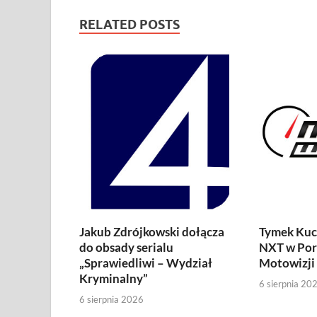
RELATED POSTS
Jakub Zdrójkowski dołącza
Tymek Kuc
do obsady serialu
NXT w Por
„Sprawiedliwi – Wydział
Motowizji
Kryminalny”
6 sierpnia 20
6 sierpnia 2026