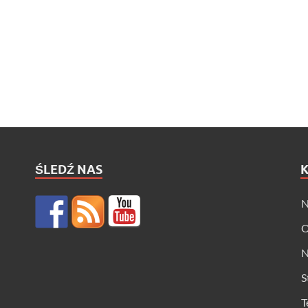
ŚLEDŹ NAS
N
O
N
S
T