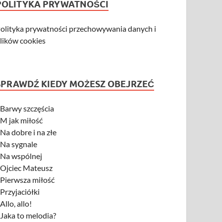
POLITYKA PRYWATNOŚCI
olityka prywatności przechowywania danych i
lików cookies
SPRAWDŹ KIEDY MOŻESZ OBEJRZEĆ
-
Barwy szczęścia
-
M jak miłość
-
Na dobre i na złe
-
Na sygnale
-
Na wspólnej
-
Ojciec Mateusz
-
Pierwsza miłość
-
Przyjaciółki
-
Allo, allo!
-
Jaka to melodia?