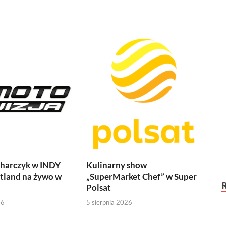
harczyk w INDY
Kulinarny show
tland na żywo w
„SuperMarket Chef” w Super
Polsat
26
5 sierpnia 2026