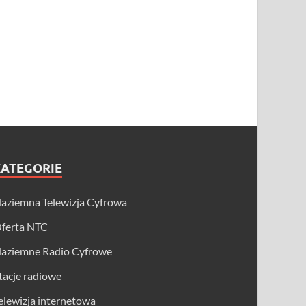
KATEGORIE
aziemna Telewizja Cyfrowa
ferta NTC
aziemne Radio Cyfrowe
tacje radiowe
elewizja internetowa