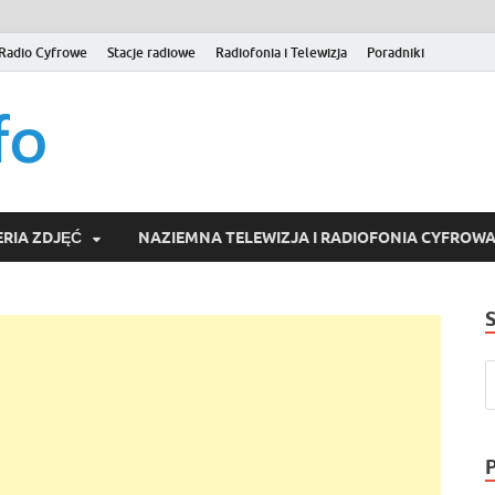
Radio Cyfrowe
Stacje radiowe
Radiofonia i Telewizja
Poradniki
naziemna.info – Telew
Niezależny portal medialny poświęcony Naziemnej Telewizji Cy
serwisom wideo na życzenie (VOD).
Wideo online, VOD
RIA ZDJĘĆ
NAZIEMNA TELEWIZJA I RADIOFONIA CYFROW