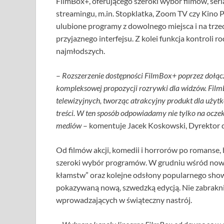
FilmBox+, oferującego szeroki wybór filmów, seria
streamingu, m.in. Stopklatka, Zoom TV czy Kino 
ulubione programy z dowolnego miejsca i na trzec
przyjaznego interfejsu. Z kolei funkcja kontroli r
najmłodszych.
–
Rozszerzenie dostępności FilmBox+ poprzez dołąc
kompleksowej propozycji rozrywki dla widzów. Film
telewizyjnych, tworząc atrakcyjny produkt dla użytk
treści. W ten sposób odpowiadamy nie tylko na ocze
mediów
– komentuje Jacek Koskowski, Dyrektor ds
Od filmów akcji, komedii i horrorów po romanse,
szeroki wybór programów. W grudniu wśród nowości
kłamstw” oraz kolejne odsłony popularnego sho
pokazywaną nową, szwedzką edycją. Nie zabrakni
wprowadzających w świąteczny nastrój.