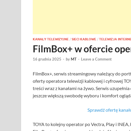
KANAŁY TELEWIZYJNE
/
SIECI KABLOWE
/
TELEWIZJA INTER
FilmBox+ w ofercie op
16 grudnia 2025
-
by
MT
-
Leave a Comment
FilmBox+, serwis streamingowy należący do portfo
oferty operatora telewizji kablowej i cyfrowej 
treści wraz z kanałami na żywo. Serwis uzupełni
jeszcze większą swobodę wyboru i komfort ogląd
Sprawdź ofertę kan
TOYA to kolejny operator po Vectra, Play i INEA