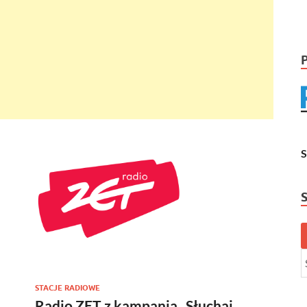
STACJE RADIOWE
Radio ZET z kampanią „Słuchaj