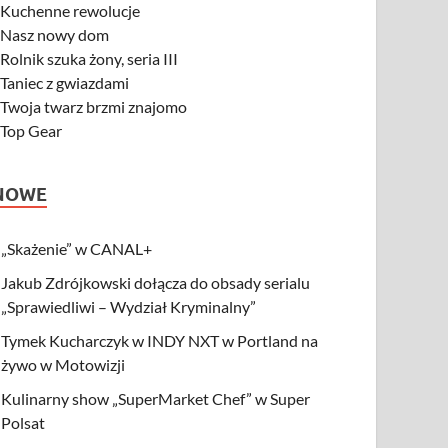
-
Kuchenne rewolucje
-
Nasz nowy dom
-
Rolnik szuka żony, seria III
-
Taniec z gwiazdami
-
Twoja twarz brzmi znajomo
-
Top Gear
NOWE
„Skażenie” w CANAL+
Jakub Zdrójkowski dołącza do obsady serialu
„Sprawiedliwi – Wydział Kryminalny”
Tymek Kucharczyk w INDY NXT w Portland na
żywo w Motowizji
Kulinarny show „SuperMarket Chef” w Super
Polsat