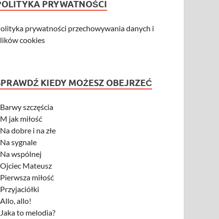
POLITYKA PRYWATNOŚCI
olityka prywatności przechowywania danych i
lików cookies
SPRAWDŹ KIEDY MOŻESZ OBEJRZEĆ
-
Barwy szczęścia
-
M jak miłość
-
Na dobre i na złe
-
Na sygnale
-
Na wspólnej
-
Ojciec Mateusz
-
Pierwsza miłość
-
Przyjaciółki
-
Allo, allo!
-
Jaka to melodia?