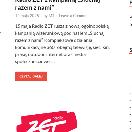
razem z nami”
14 maja 2025
-
by
MT
-
Leave a Comment
P
p
15 maja Radio ZET rusza z nową, ogólnopolską
y
kampanią wizerunkową pod hasłem „Słuchaj
razem z nami”. Kompleksowe działania
komunikacyjne 360° obejmą telewizję, sieci kin,
prasę, outdoor, internet oraz media
społecznościowe. …
CZYTAJ DALEJ