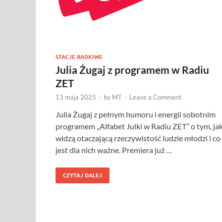
STACJE RADIOWE
Julia Żugaj z programem w Radiu
ZET
13 maja 2025
-
by
MT
-
Leave a Comment
Julia Żugaj z pełnym humoru i energii sobotnim
programem „Alfabet Julki w Radiu ZET” o tym, ja
widzą otaczającą rzeczywistość ludzie młodzi i co
jest dla nich ważne. Premiera już …
CZYTAJ DALEJ