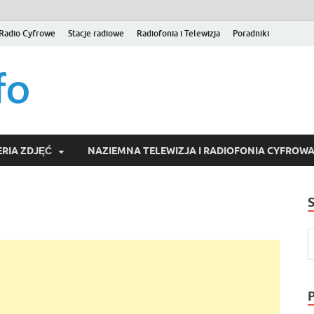
Radio Cyfrowe
Stacje radiowe
Radiofonia i Telewizja
Poradniki
naziemna.info – Telew
Niezależny portal medialny poświęcony Naziemnej Telewizji Cy
serwisom wideo na życzenie (VOD).
Wideo online, VOD
RIA ZDJĘĆ
NAZIEMNA TELEWIZJA I RADIOFONIA CYFROW