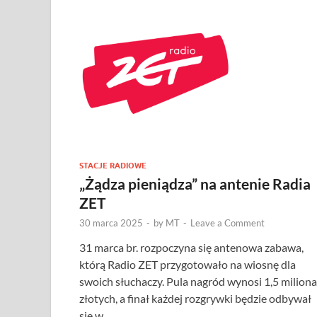
STACJE RADIOWE
„Żądza pieniądza” na antenie Radia
ZET
30 marca 2025
-
by
MT
-
Leave a Comment
31 marca br. rozpoczyna się antenowa zabawa,
którą Radio ZET przygotowało na wiosnę dla
swoich słuchaczy. Pula nagród wynosi 1,5 miliona
złotych, a finał każdej rozgrywki będzie odbywał
się w …