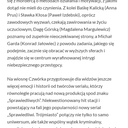
się z mordercą o metodach działania i motywacji, z jakimi
dotąd nie mieli do czynienia. Z kolei Baśkę Kalicką (Anna
Prus) i Sławka Kłosa (Paweł Izdebski), oprócz
zawodowych wyzwań, czekają zawirowania w życiu
uczuciowym, Dagę Górską (Magdalena Margulewicz)
poznamy od zupełnie nieoczekiwanej strony, a Michał
Garda (Konrad Jałowiec) z powodu zadania, jakiego się
podejmie, zacznie się obracać w wyższych sferach i
znajdzie się w centrum wyrafinowanej intrygi
niebezpiecznego przestępcy.
Na wiosnę Czwórka przygotowuje dla widzów jeszcze
więcej emocji i historii od twórców serialu, którzy
równolegle pracują nad nową produkcją spod znaku
„Sprawiedliwych”. Niekwestionowany hit stacji i
powstający na fali jego popularności nowy serial
„Sprawiedliwi. Trójmiasto” połączy nie tylko to samo
uniwersum, ale także wspólny wątek kryminalny,