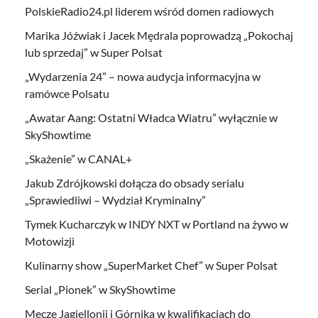
PolskieRadio24.pl liderem wśród domen radiowych
Marika Jóźwiak i Jacek Mędrala poprowadzą „Pokochaj
lub sprzedaj” w Super Polsat
„Wydarzenia 24” – nowa audycja informacyjna w
ramówce Polsatu
„Awatar Aang: Ostatni Władca Wiatru” wyłącznie w
SkyShowtime
„Skażenie” w CANAL+
Jakub Zdrójkowski dołącza do obsady serialu
„Sprawiedliwi – Wydział Kryminalny”
Tymek Kucharczyk w INDY NXT w Portland na żywo w
Motowizji
Kulinarny show „SuperMarket Chef” w Super Polsat
Serial „Pionek” w SkyShowtime
Mecze Jagiellonii i Górnika w kwalifikacjach do