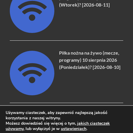
(Wtorek)? [2026-08-11]
Piłka nożna na żywo (mecze,
programy) 10 sierpnia 2026
(Poniedziałek)? [2026-08-10]
Używamy ciasteczek, aby zapewnić najlepszą jakość
korzystania z naszej witryny.
Możesz dowiedzieć się więcej o tym,
jakich ciasteczek
Copyright © 2026
naziemna.info - Telewizja cyfrowa, Radio,
używamy
, lub wyłączyć je w
ustawieniach
.