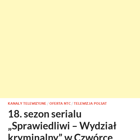
KANAŁY TELEWIZYJNE
/
OFERTA NTC
/
TELEWIZJA POLSAT
18. sezon serialu
„Sprawiedliwi – Wydział
kryminalny” w Czwórce