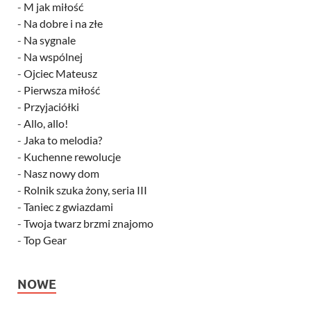
-
M jak miłość
-
Na dobre i na złe
-
Na sygnale
-
Na wspólnej
-
Ojciec Mateusz
-
Pierwsza miłość
-
Przyjaciółki
-
Allo, allo!
-
Jaka to melodia?
-
Kuchenne rewolucje
-
Nasz nowy dom
-
Rolnik szuka żony, seria III
-
Taniec z gwiazdami
-
Twoja twarz brzmi znajomo
-
Top Gear
NOWE