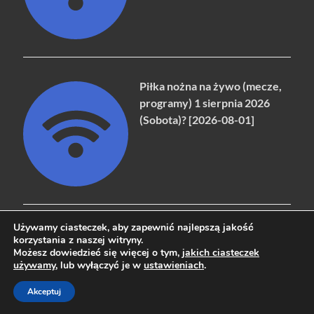
Piłka nożna na żywo (mecze,
programy) 1 sierpnia 2026
(Sobota)? [2026-08-01]
Używamy ciasteczek, aby zapewnić najlepszą jakość
korzystania z naszej witryny.
Możesz dowiedzieć się więcej o tym,
jakich ciasteczek
Copyright © 2026
naziemna.info - Telewizja cyfrowa, Radio,
używamy
, lub wyłączyć je w
ustawieniach
.
Wideo online, VOD
.
Akceptuj
Powered by
WordPress
and
HitMag
.