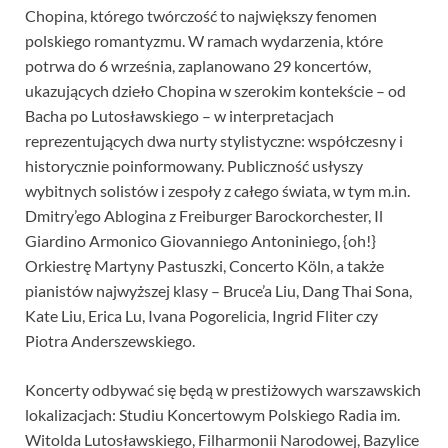
Chopina, którego twórczość to największy fenomen
polskiego romantyzmu. W ramach wydarzenia, które
potrwa do 6 września, zaplanowano 29 koncertów,
ukazujących dzieło Chopina w szerokim kontekście – od
Bacha po Lutosławskiego – w interpretacjach
reprezentujących dwa nurty stylistyczne: współczesny i
historycznie poinformowany. Publiczność usłyszy
wybitnych solistów i zespoły z całego świata, w tym m.in.
Dmitry’ego Ablogina z Freiburger Barockorchester, Il
Giardino Armonico Giovanniego Antoniniego, {oh!}
Orkiestrę Martyny Pastuszki, Concerto Köln, a także
pianistów najwyższej klasy – Bruce’a Liu, Dang Thai Sona,
Kate Liu, Erica Lu, Ivana Pogorelicia, Ingrid Fliter czy
Piotra Anderszewskiego.
Koncerty odbywać się będą w prestiżowych warszawskich
lokalizacjach: Studiu Koncertowym Polskiego Radia im.
Witolda Lutosławskiego, Filharmonii Narodowej, Bazylice