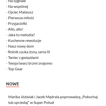
-
Na sygnale
-
Na wspólnej
-
Ojciec Mateusz
-
Pierwsza miłość
-
Przyjaciółki
-
Allo, allo!
-
Jaka to melodia?
-
Kuchenne rewolucje
-
Nasz nowy dom
-
Rolnik szuka żony, seria III
-
Taniec z gwiazdami
-
Twoja twarz brzmi znajomo
-
Top Gear
NOWE
Marika Jóźwiak i Jacek Mędrala poprowadzą „Pokochaj
lub sprzedaj” w Super Polsat