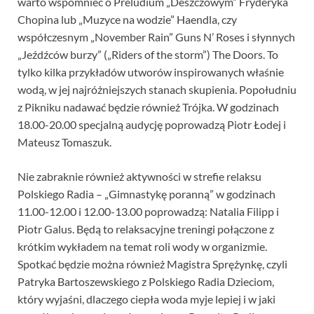
warto wspomnieć o Preludium „Deszczowym” Fryderyka
Chopina lub „Muzyce na wodzie” Haendla, czy
współczesnym „November Rain” Guns N’ Roses i słynnych
„Jeźdźców burzy” („Riders of the storm”) The Doors. To
tylko kilka przykładów utworów inspirowanych właśnie
wodą, w jej najróżniejszych stanach skupienia. Popołudniu
z Pikniku nadawać będzie również Trójka. W godzinach
18.00-20.00 specjalną audycję poprowadzą Piotr Łodej i
Mateusz Tomaszuk.
Nie zabraknie również aktywności w strefie relaksu
Polskiego Radia – „Gimnastykę poranną” w godzinach
11.00-12.00 i 12.00-13.00 poprowadzą: Natalia Filipp i
Piotr Galus. Będą to relaksacyjne treningi połączone z
krótkim wykładem na temat roli wody w organizmie.
Spotkać będzie można również Magistra Sprężynkę, czyli
Patryka Bartoszewskiego z Polskiego Radia Dzieciom,
który wyjaśni, dlaczego ciepła woda myje lepiej i w jaki