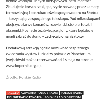
bębnie wodnym i innych nietypowych instrumentach.
Zbudujecie koryto rzeki, spojrzycie na wodę przez kamerę
termowizyjną i poszukacie świecącego wodoru na Słońcu
– korzystając ze specjalnego teleskopu. Pod mikroskopami
obejrzycie larwy komarów, rozwielitki, stułbie, toczki i
okrzemki. Poznacie też świecące glony, które będziecie
mogli zabrać do domu – zachęcają organizatorzy.
Dodatkową atrakcją będzie możliwość bezpłatnego
zwiedzania wystaw i udział w pokazie w Planetarium
(wejściówki można rezerwować od 16 maja na stronie:
www.kopernik.org.pl).
Źródło: Polskie Radio
TAGGED
CZWÓRKA POLSKIE RADIO
POLSKIE RADIO
POLSKIE RADIO DWÓJKA
POLSKIE RADIO DZIECIOM