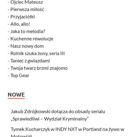
-
Ojciec Mateusz
-
Pierwsza miłość
-
Przyjaciółki
-
Allo, allo!
-
Jaka to melodia?
-
Kuchenne rewolucje
-
Nasz nowy dom
-
Rolnik szuka żony, seria III
-
Taniec z gwiazdami
-
Twoja twarz brzmi znajomo
-
Top Gear
NOWE
Jakub Zdrójkowski dołącza do obsady serialu
„Sprawiedliwi – Wydział Kryminalny”
Tymek Kucharczyk w INDY NXT w Portland na żywo w
Motowizji