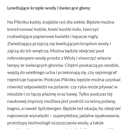
Lewitujące krople wody i świecące glony
Na Pikniku każdy znajdzie coś dla siebie. Będzie można
konstruować łodzie, łowić kostki lodu, tworzyć
rozkwitające papierowe kwiatki i łapacze mgły.
Zwiedzający przyjrzą się lewitującym kroplom wody i
zajrzą do ich wnętrza. Można będzie obejrzeć pod
mikroskopem wodę prosto z Wisły i stworzyć własne
lampy ze świecących glonów. Chętni poskaczą po wodzie,
wejdą do wielkiego ucha i przekonają się, czy sejsmograf
rejestruje tupanie. Podczas Pikniku będzie można uzyskać
również odpowiedzi na pytanie: czy ryba może pływać w
miodzie i co łączy plazmę oraz kawę. Tylko podczas tej
naukowej imprezy możliwa jest podróż na leśną polanę,
bagno, a nawet Spitzbergen. Będzie też okazja, by obejrzeć
najnowsze wynalazki – superpłetwy, jadalne opakowania,
prototypy technologii oczyszczania wody, a także