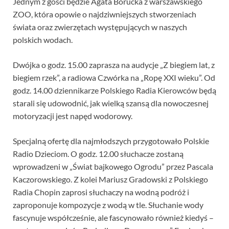
Jednym z gości będzie Agata Borucka z warszawskiego
ZOO, która opowie o najdziwniejszych stworzeniach
świata oraz zwierzętach występujących w naszych
polskich wodach.
Dwójka o godz. 15.00 zaprasza na audycje „Z biegiem lat, z
biegiem rzek”, a radiowa Czwórka na „Ropę XXI wieku”. Od
godz. 14.00 dziennikarze Polskiego Radia Kierowców będą
starali się udowodnić, jak wielką szansą dla nowoczesnej
motoryzacji jest napęd wodorowy.
Specjalną ofertę dla najmłodszych przygotowało Polskie
Radio Dzieciom. O godz. 12.00 słuchacze zostaną
wprowadzeni w „Świat bajkowego Ogrodu” przez Pascala
Kaczorowskiego. Z kolei Mariusz Gradowski z Polskiego
Radia Chopin zaprosi słuchaczy na wodną podróż i
zaproponuje kompozycje z wodą w tle. Słuchanie wody
fascynuje współcześnie, ale fascynowało również kiedyś –