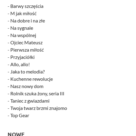
-
Barwy szczęścia
-
M jak miłość
-
Na dobre i na złe
-
Na sygnale
-
Na wspólnej
-
Ojciec Mateusz
-
Pierwsza miłość
-
Przyjaciółki
-
Allo, allo!
-
Jaka to melodia?
-
Kuchenne rewolucje
-
Nasz nowy dom
-
Rolnik szuka żony, seria III
-
Taniec z gwiazdami
-
Twoja twarz brzmi znajomo
-
Top Gear
NOWE