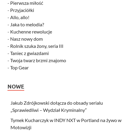
-
Pierwsza miłość
-
Przyjaciółki
-
Allo, allo!
-
Jaka to melodia?
-
Kuchenne rewolucje
-
Nasz nowy dom
-
Rolnik szuka żony, seria III
-
Taniec z gwiazdami
-
Twoja twarz brzmi znajomo
-
Top Gear
NOWE
Jakub Zdrójkowski dołącza do obsady serialu
„Sprawiedliwi – Wydział Kryminalny”
Tymek Kucharczyk w INDY NXT w Portland na żywo w
Motowizji