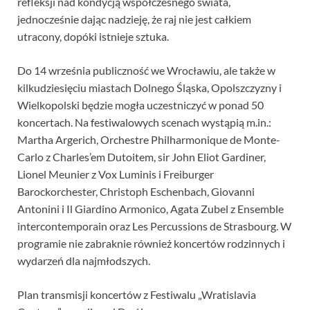
refleksji nad kondycją współczesnego świata,
jednocześnie dając nadzieję, że raj nie jest całkiem
utracony, dopóki istnieje sztuka.
Do 14 września publiczność we Wrocławiu, ale także w
kilkudziesięciu miastach Dolnego Śląska, Opolszczyzny i
Wielkopolski będzie mogła uczestniczyć w ponad 50
koncertach. Na festiwalowych scenach wystąpią m.in.:
Martha Argerich, Orchestre Philharmonique de Monte-
Carlo z Charles’em Dutoitem, sir John Eliot Gardiner,
Lionel Meunier z Vox Luminis i Freiburger
Barockorchester, Christoph Eschenbach, Giovanni
Antonini i Il Giardino Armonico, Agata Zubel z Ensemble
intercontemporain oraz Les Percussions de Strasbourg. W
programie nie zabraknie również koncertów rodzinnych i
wydarzeń dla najmłodszych.
Plan transmisji koncertów z Festiwalu „Wratislavia