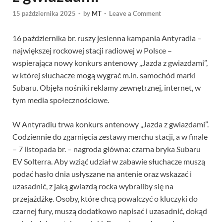
15 października 2025
-
by
MT
-
Leave a Comment
16 października br. ruszy jesienna kampania Antyradia –
największej rockowej stacji radiowej w Polsce –
wspierająca nowy konkurs antenowy „Jazda z gwiazdami”,
w której słuchacze mogą wygrać m.in. samochód marki
Subaru. Objęła nośniki reklamy zewnętrznej, internet, w
tym media społecznościowe.
W Antyradiu trwa konkurs antenowy „Jazda z gwiazdami”.
Codziennie do zgarnięcia zestawy merchu stacji, a w finale
– 7 listopada br. – nagroda główna: czarna bryka Subaru
EV Solterra. Aby wziąć udział w zabawie słuchacze muszą
podać hasło dnia usłyszane na antenie oraz wskazać i
uzasadnić, z jaką gwiazdą rocka wybraliby się na
przejażdżkę. Osoby, które chcą powalczyć o kluczyki do
czarnej fury, muszą dodatkowo napisać i uzasadnić, dokąd