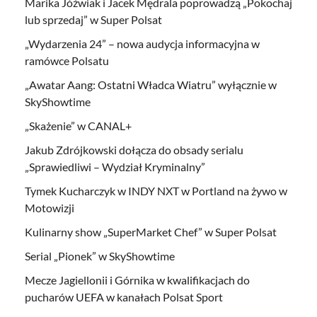
Marika Jóźwiak i Jacek Mędrala poprowadzą „Pokochaj
lub sprzedaj” w Super Polsat
„Wydarzenia 24” – nowa audycja informacyjna w
ramówce Polsatu
„Awatar Aang: Ostatni Władca Wiatru” wyłącznie w
SkyShowtime
„Skażenie” w CANAL+
Jakub Zdrójkowski dołącza do obsady serialu
„Sprawiedliwi – Wydział Kryminalny”
Tymek Kucharczyk w INDY NXT w Portland na żywo w
Motowizji
Kulinarny show „SuperMarket Chef” w Super Polsat
Serial „Pionek” w SkyShowtime
Mecze Jagiellonii i Górnika w kwalifikacjach do
pucharów UEFA w kanałach Polsat Sport