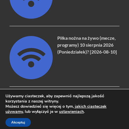
Piłka nożna na żywo (mecze,
programy) 10 sierpnia 2026
(Poniedziałek)? [2026-08-10]
Używamy ciasteczek, aby zapewnić najlepszą jakość
korzystania z naszej witryny.
Możesz dowiedzieć się więcej o tym,
jakich ciasteczek
Copyright © 2026
naziemna.info - Telewizja cyfrowa, Radio,
używamy
, lub wyłączyć je w
ustawieniach
.
Wideo online, VOD
.
Akceptuj
Powered by
WordPress
and
HitMag
.