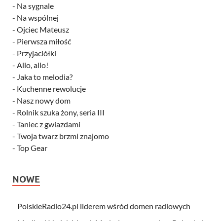
-
Na sygnale
-
Na wspólnej
-
Ojciec Mateusz
-
Pierwsza miłość
-
Przyjaciółki
-
Allo, allo!
-
Jaka to melodia?
-
Kuchenne rewolucje
-
Nasz nowy dom
-
Rolnik szuka żony, seria III
-
Taniec z gwiazdami
-
Twoja twarz brzmi znajomo
-
Top Gear
NOWE
PolskieRadio24.pl liderem wśród domen radiowych