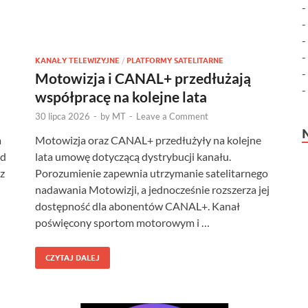
KANAŁY TELEWIZYJNE
/
PLATFORMY SATELITARNE
Motowizja i CANAL+ przedłużają
współpracę na kolejne lata
30 lipca 2026
-
by
MT
-
Leave a Comment
a
Motowizja oraz CANAL+ przedłużyły na kolejne
od
lata umowę dotyczącą dystrybucji kanału.
z
Porozumienie zapewnia utrzymanie satelitarnego
nadawania Motowizji, a jednocześnie rozszerza jej
dostępność dla abonentów CANAL+. Kanał
poświęcony sportom motorowym i …
CZYTAJ DALEJ