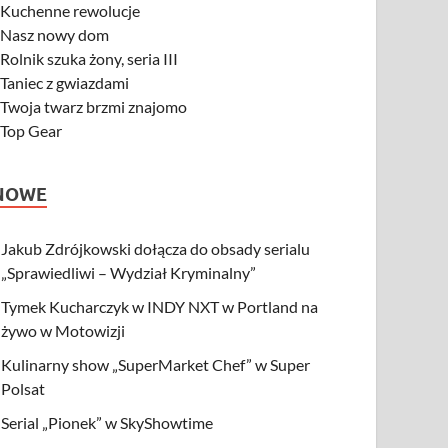
-
Kuchenne rewolucje
-
Nasz nowy dom
-
Rolnik szuka żony, seria III
-
Taniec z gwiazdami
-
Twoja twarz brzmi znajomo
-
Top Gear
NOWE
Jakub Zdrójkowski dołącza do obsady serialu
„Sprawiedliwi – Wydział Kryminalny”
Tymek Kucharczyk w INDY NXT w Portland na
żywo w Motowizji
Kulinarny show „SuperMarket Chef” w Super
Polsat
Serial „Pionek” w SkyShowtime