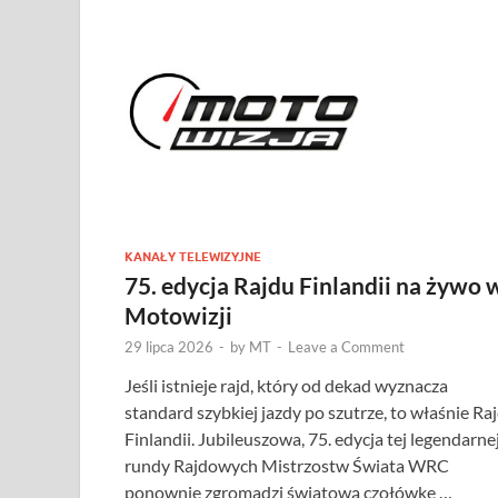
KANAŁY TELEWIZYJNE
75. edycja Rajdu Finlandii na żywo 
Motowizji
29 lipca 2026
-
by
MT
-
Leave a Comment
Jeśli istnieje rajd, który od dekad wyznacza
standard szybkiej jazdy po szutrze, to właśnie Ra
Finlandii. Jubileuszowa, 75. edycja tej legendarne
rundy Rajdowych Mistrzostw Świata WRC
ponownie zgromadzi światową czołówkę …