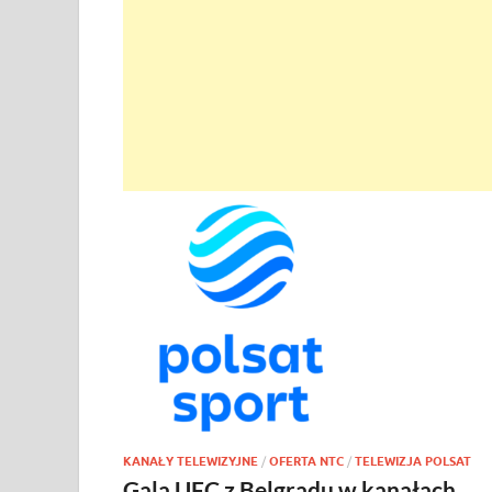
KANAŁY TELEWIZYJNE
/
OFERTA NTC
/
TELEWIZJA POLSAT
Gala UFC z Belgradu w kanałach