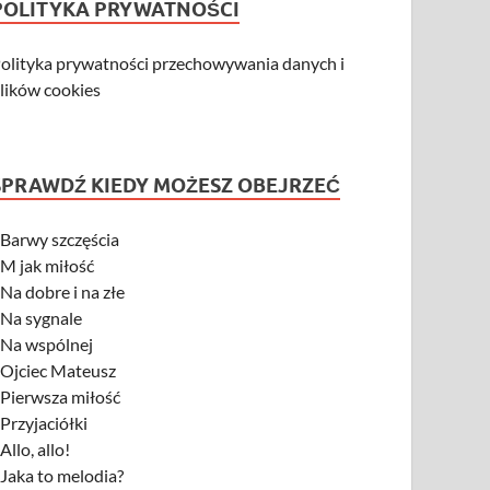
POLITYKA PRYWATNOŚCI
olityka prywatności przechowywania danych i
lików cookies
SPRAWDŹ KIEDY MOŻESZ OBEJRZEĆ
-
Barwy szczęścia
-
M jak miłość
-
Na dobre i na złe
-
Na sygnale
-
Na wspólnej
-
Ojciec Mateusz
-
Pierwsza miłość
-
Przyjaciółki
-
Allo, allo!
-
Jaka to melodia?