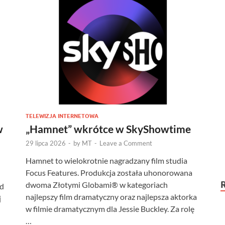
TELEWIZJA INTERNETOWA
w
„Hamnet” wkrótce w SkyShowtime
29 lipca 2026
-
by
MT
-
Leave a Comment
Hamnet to wielokrotnie nagradzany film studia
Focus Features. Produkcja została uhonorowana
dwoma Złotymi Globami® w kategoriach
jd
najlepszy film dramatyczny oraz najlepsza aktorka
j
w filmie dramatycznym dla Jessie Buckley. Za rolę
…