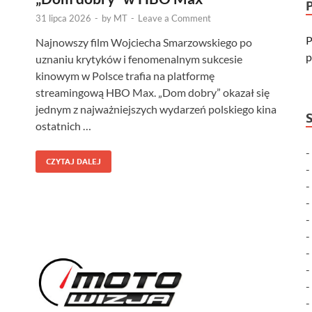
31 lipca 2026
-
by
MT
-
Leave a Comment
P
Najnowszy film Wojciecha Smarzowskiego po
p
uznaniu krytyków i fenomenalnym sukcesie
kinowym w Polsce trafia na platformę
streamingową HBO Max. „Dom dobry” okazał się
jednym z najważniejszych wydarzeń polskiego kina
ostatnich …
CZYTAJ DALEJ