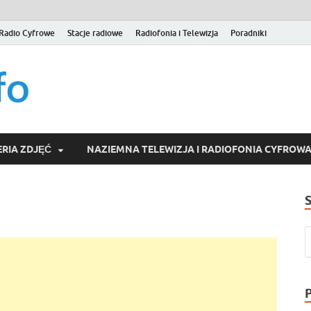
Radio Cyfrowe
Stacje radiowe
Radiofonia i Telewizja
Poradniki
naziemna.info – Telew
Niezależny portal medialny poświęcony Naziemnej Telewizji Cy
serwisom wideo na życzenie (VOD).
Wideo online, VOD
RIA ZDJĘĆ
NAZIEMNA TELEWIZJA I RADIOFONIA CYFROW