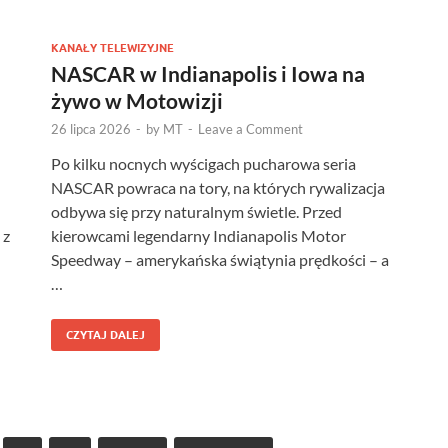
KANAŁY TELEWIZYJNE
NASCAR w Indianapolis i Iowa na
żywo w Motowizji
26 lipca 2026
-
by
MT
-
Leave a Comment
Po kilku nocnych wyścigach pucharowa seria
NASCAR powraca na tory, na których rywalizacja
odbywa się przy naturalnym świetle. Przed
 z
kierowcami legendarny Indianapolis Motor
Speedway – amerykańska świątynia prędkości – a
…
CZYTAJ DALEJ