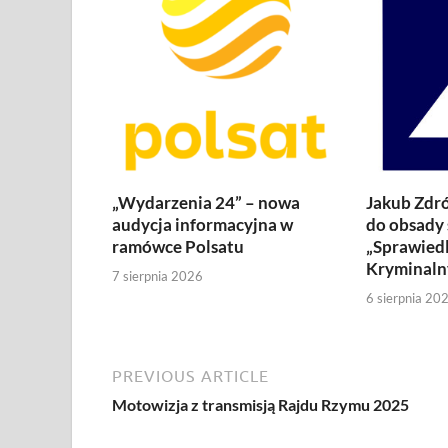
„Wydarzenia 24” – nowa
Jakub Zdró
audycja informacyjna w
do obsady 
ramówce Polsatu
„Sprawiedl
Kryminaln
7 sierpnia 2026
6 sierpnia 20
PREVIOUS ARTICLE
Motowizja z transmisją Rajdu Rzymu 2025