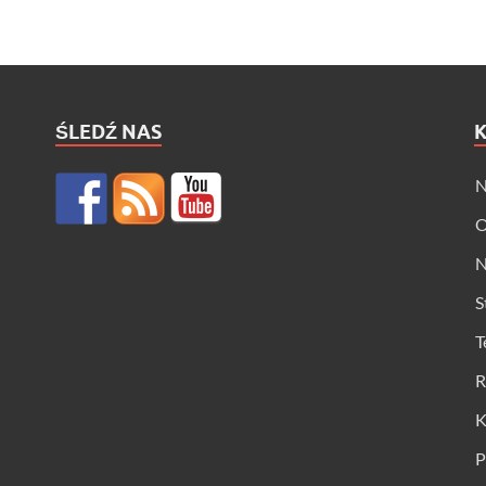
ŚLEDŹ NAS
N
O
N
S
T
R
K
P