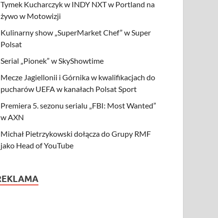
Tymek Kucharczyk w INDY NXT w Portland na
żywo w Motowizji
Kulinarny show „SuperMarket Chef” w Super
Polsat
Serial „Pionek” w SkyShowtime
Mecze Jagiellonii i Górnika w kwalifikacjach do
pucharów UEFA w kanałach Polsat Sport
Premiera 5. sezonu serialu „FBI: Most Wanted”
w AXN
Michał Pietrzykowski dołącza do Grupy RMF
jako Head of YouTube
REKLAMA