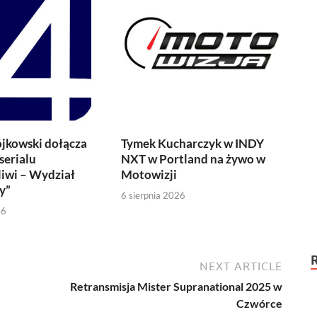
jkowski dołącza
Tymek Kucharczyk w INDY
serialu
NXT w Portland na żywo w
iwi – Wydział
Motowizji
y”
6 sierpnia 2026
26
NEXT ARTICLE
Retransmisja Mister Supranational 2025 w
Czwórce