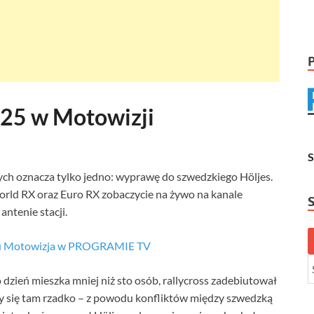
25 w Motowizji
ych oznacza tylko jedno: wyprawę do szwedzkiego Höljes.
World RX oraz Euro RX zobaczycie na żywo na kanale
ntenie stacji.
łu Motowizja w PROGRAMIE TV
 dzień mieszka mniej niż sto osób, rallycross zadebiutował
 się tam rzadko – z powodu konfliktów między szwedzką