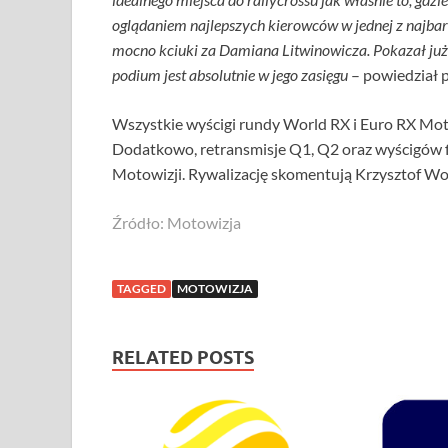
oglądaniem najlepszych kierowców w jednej z najb
mocno kciuki za Damiana Litwinowicza. Pokazał już w
podium jest absolutnie w jego zasięgu
– powiedział p
Wszystkie wyścigi rundy World RX i Euro RX Mo
Dodatkowo, retransmisje Q1, Q2 oraz wyścigów 
Motowizji. Rywalizację skomentują Krzysztof Woźn
Źródło: Motowizja
TAGGED
MOTOWIZJA
RELATED POSTS