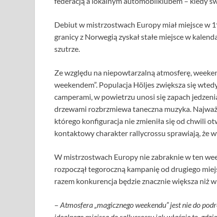
federacją a lokalnym automobilklubem – kiedy świ
Debiut w mistrzostwach Europy miał miejsce w 1
granicy z Norwegią zyskał stałe miejsce w kalendar
szutrze.
Ze względu na niepowtarzalną atmosferę, weeke
weekendem”. Populacja Höljes zwiększa się wtedy 
camperami, w powietrzu unosi się zapach jedze
drzewami rozbrzmiewa taneczna muzyka. Najważnie
którego konfiguracja nie zmieniła się od chwili o
kontaktowy charakter rallycrossu sprawiają, że wy
W mistrzostwach Europy nie zabraknie w ten we
rozpoczął tegoroczną kampanię od drugiego miej
razem konkurencja będzie znacznie większa niż w 
–
Atmosfera „magicznego weekendu” jest nie do podro
idealnego miejsca do rallycrossu jak właśnie to, gdzie