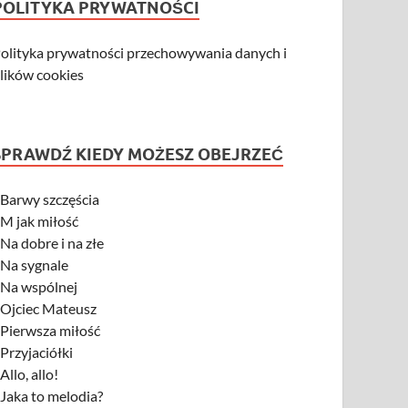
POLITYKA PRYWATNOŚCI
olityka prywatności przechowywania danych i
lików cookies
SPRAWDŹ KIEDY MOŻESZ OBEJRZEĆ
-
Barwy szczęścia
-
M jak miłość
-
Na dobre i na złe
-
Na sygnale
-
Na wspólnej
-
Ojciec Mateusz
-
Pierwsza miłość
-
Przyjaciółki
-
Allo, allo!
-
Jaka to melodia?