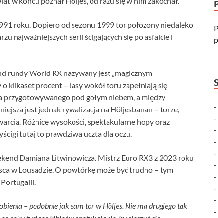
at w końcu poznał Höljes, od razu się w nim zakochał.
991 roku. Dopiero od sezonu 1999 tor położony niedaleko
P
zu najważniejszych serii ścigających się po asfalcie i
p
nd rundy World RX nazywany jest „magicznym
o kilkaset procent – lasy wokół toru zapełniają się
nia przygotowywanego pod gołym niebem, a między
jsza jest jednak rywalizacja na Höljesbanan – torze,
twarcia. Różnice wysokości, spektakularne hopy oraz
ścigi tutaj to prawdziwa uczta dla oczu.
ekend Damiana Litwinowicza. Mistrz Euro RX3 z 2023 roku
sca w Lousadzie. O powtórkę może być trudno – tym
Portugalii.
bienia – podobnie jak sam tor w Höljes. Nie ma drugiego tak
 co roku tysiące kibiców spotykają się, by cieszyć się