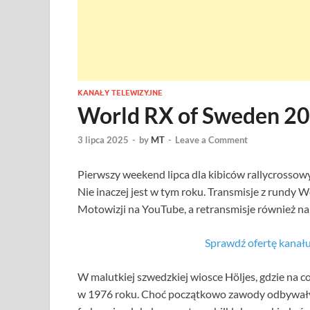
KANAŁY TELEWIZYJNE
World RX of Sweden 20
3 lipca 2025
-
by
MT
-
Leave a Comment
Pierwszy weekend lipca dla kibiców rallycrossow
Nie inaczej jest w tym roku. Transmisje z rundy 
Motowizji na YouTube, a retransmisje również na a
Sprawdź ofertę kana
W malutkiej szwedzkiej wiosce Höljes, gdzie na co
w 1976 roku. Choć początkowo zawody odbywały