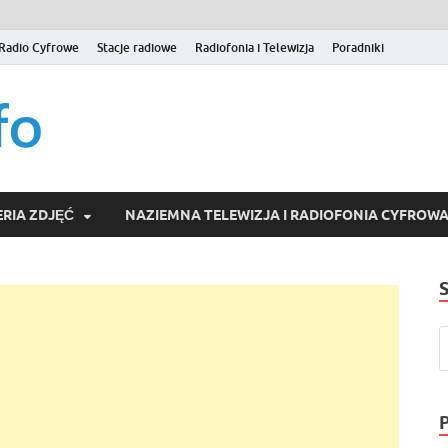
Radio Cyfrowe
Stacje radiowe
Radiofonia i Telewizja
Poradniki
naziemna.info – Telew
Niezależny portal medialny poświęcony Naziemnej Telewizji Cy
serwisom wideo na życzenie (VOD).
Wideo online, VOD
RIA ZDJĘĆ
NAZIEMNA TELEWIZJA I RADIOFONIA CYFROW