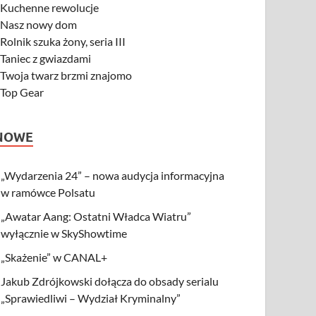
-
Kuchenne rewolucje
-
Nasz nowy dom
-
Rolnik szuka żony, seria III
-
Taniec z gwiazdami
-
Twoja twarz brzmi znajomo
-
Top Gear
NOWE
„Wydarzenia 24” – nowa audycja informacyjna
w ramówce Polsatu
„Awatar Aang: Ostatni Władca Wiatru”
wyłącznie w SkyShowtime
„Skażenie” w CANAL+
Jakub Zdrójkowski dołącza do obsady serialu
„Sprawiedliwi – Wydział Kryminalny”