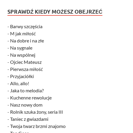
SPRAWDŹ KIEDY MOŻESZ OBEJRZEĆ
-
Barwy szczęścia
-
M jak miłość
-
Na dobre i na złe
-
Na sygnale
-
Na wspólnej
-
Ojciec Mateusz
-
Pierwsza miłość
-
Przyjaciółki
-
Allo, allo!
-
Jaka to melodia?
-
Kuchenne rewolucje
-
Nasz nowy dom
-
Rolnik szuka żony, seria III
-
Taniec z gwiazdami
-
Twoja twarz brzmi znajomo