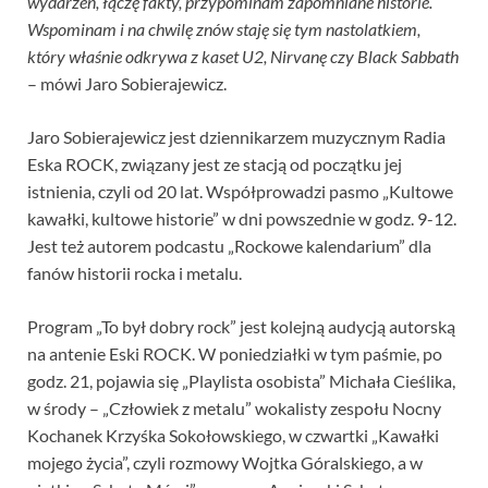
wydarzeń, łączę fakty, przypominam zapomniane historie.
Wspominam i na chwilę znów staję się tym nastolatkiem,
który właśnie odkrywa z kaset U2, Nirvanę czy Black Sabbath
– mówi Jaro Sobierajewicz.
Jaro Sobierajewicz jest dziennikarzem muzycznym Radia
Eska ROCK, związany jest ze stacją od początku jej
istnienia, czyli od 20 lat. Współprowadzi pasmo „Kultowe
kawałki, kultowe historie” w dni powszednie w godz. 9-12.
Jest też autorem podcastu „Rockowe kalendarium” dla
fanów historii rocka i metalu.
Program „To był dobry rock” jest kolejną audycją autorską
na antenie Eski ROCK. W poniedziałki w tym paśmie, po
godz. 21, pojawia się „Playlista osobista” Michała Cieślika,
w środy – „Człowiek z metalu” wokalisty zespołu Nocny
Kochanek Krzyśka Sokołowskiego, w czwartki „Kawałki
mojego życia”, czyli rozmowy Wojtka Góralskiego, a w