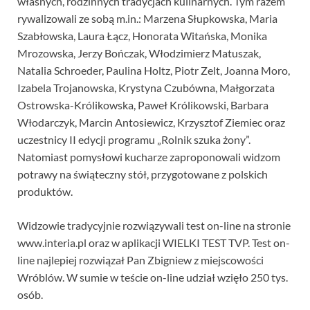
własnych, rodzinnych tradycjach kulinarnych. Tym razem
rywalizowali ze sobą m.in.: Marzena Słupkowska, Maria
Szabłowska, Laura Łącz, Honorata Witańska, Monika
Mrozowska, Jerzy Bończak, Włodzimierz Matuszak,
Natalia Schroeder, Paulina Holtz, Piotr Zelt, Joanna Moro,
Izabela Trojanowska, Krystyna Czubówna, Małgorzata
Ostrowska-Królikowska, Paweł Królikowski, Barbara
Włodarczyk, Marcin Antosiewicz, Krzysztof Ziemiec oraz
uczestnicy II edycji programu „Rolnik szuka żony”.
Natomiast pomysłowi kucharze zaproponowali widzom
potrawy na świąteczny stół, przygotowane z polskich
produktów.
Widzowie tradycyjnie rozwiązywali test on-line na stronie
www.interia.pl oraz w aplikacji WIELKI TEST TVP. Test on-
line najlepiej rozwiązał Pan Zbigniew z miejscowości
Wróblów. W sumie w teście on-line udział wzięło 250 tys.
osób.