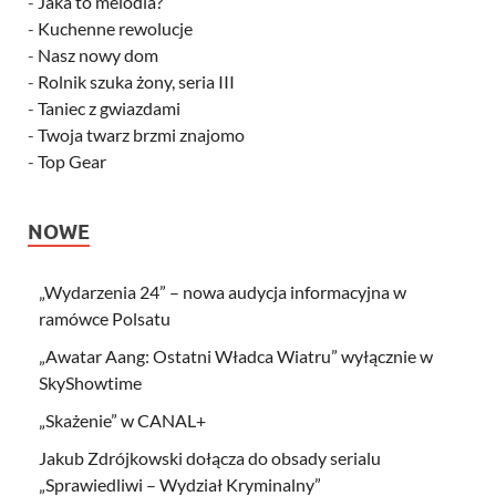
-
Jaka to melodia?
-
Kuchenne rewolucje
-
Nasz nowy dom
-
Rolnik szuka żony, seria III
-
Taniec z gwiazdami
-
Twoja twarz brzmi znajomo
-
Top Gear
NOWE
„Wydarzenia 24” – nowa audycja informacyjna w
ramówce Polsatu
„Awatar Aang: Ostatni Władca Wiatru” wyłącznie w
SkyShowtime
„Skażenie” w CANAL+
Jakub Zdrójkowski dołącza do obsady serialu
„Sprawiedliwi – Wydział Kryminalny”