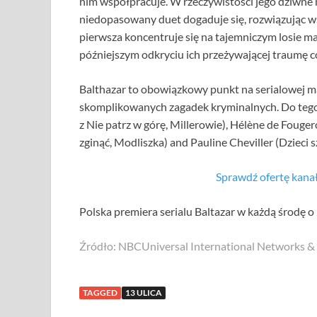
nim współpracuje. W rzeczywistości jego dziwne 
niedopasowany duet dogaduje się, rozwiązując 
pierwsza koncentruje się na tajemniczym losie m
późniejszym odkryciu ich przeżywającej traumę có
Balthazar to obowiązkowy punkt na serialowej ma
skomplikowanych zagadek kryminalnych. Do tego 
z Nie patrz w górę, Millerowie), Hélène de Fouger
zginąć, Modliszka) and Pauline Cheviller (Dzieci sz
Sprawdź ofertę kan
Polska premiera serialu Baltazar w każdą środę o
Źródło: NBCUniversal International Networks 
TAGGED
13 ULICA