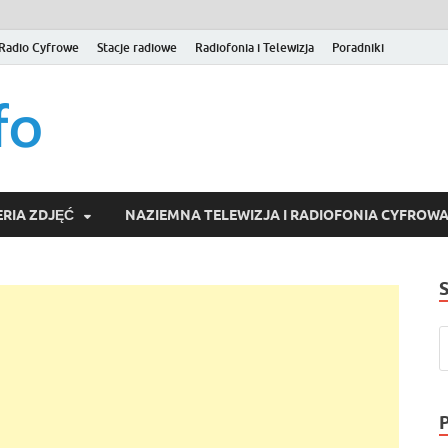
Radio Cyfrowe
Stacje radiowe
Radiofonia i Telewizja
Poradniki
naziemna.info – Telew
Niezależny portal medialny poświęcony Naziemnej Telewizji Cy
serwisom wideo na życzenie (VOD).
Wideo online, VOD
RIA ZDJĘĆ
NAZIEMNA TELEWIZJA I RADIOFONIA CYFROW