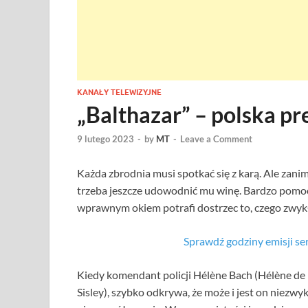
KANAŁY TELEWIZYJNE
„Balthazar” – polska pr
9 lutego 2023
-
by
MT
-
Leave a Comment
Każda zbrodnia musi spotkać się z karą. Ale zani
trzeba jeszcze udowodnić mu winę. Bardzo pomoc
wprawnym okiem potrafi dostrzec to, czego zwykł
Sprawdź godziny emisji s
Kiedy komendant policji Hélène Bach (Hélène de 
Sisley), szybko odkrywa, że może i jest on niezw