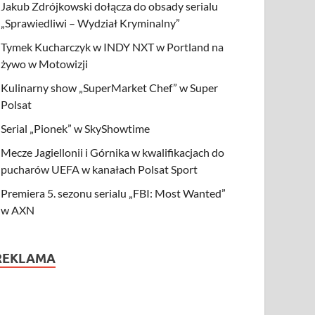
Jakub Zdrójkowski dołącza do obsady serialu
„Sprawiedliwi – Wydział Kryminalny”
Tymek Kucharczyk w INDY NXT w Portland na
żywo w Motowizji
Kulinarny show „SuperMarket Chef” w Super
Polsat
Serial „Pionek” w SkyShowtime
Mecze Jagiellonii i Górnika w kwalifikacjach do
pucharów UEFA w kanałach Polsat Sport
Premiera 5. sezonu serialu „FBI: Most Wanted”
w AXN
REKLAMA