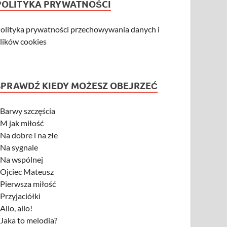
POLITYKA PRYWATNOŚCI
olityka prywatności przechowywania danych i
lików cookies
SPRAWDŹ KIEDY MOŻESZ OBEJRZEĆ
-
Barwy szczęścia
-
M jak miłość
-
Na dobre i na złe
-
Na sygnale
-
Na wspólnej
-
Ojciec Mateusz
-
Pierwsza miłość
-
Przyjaciółki
-
Allo, allo!
-
Jaka to melodia?