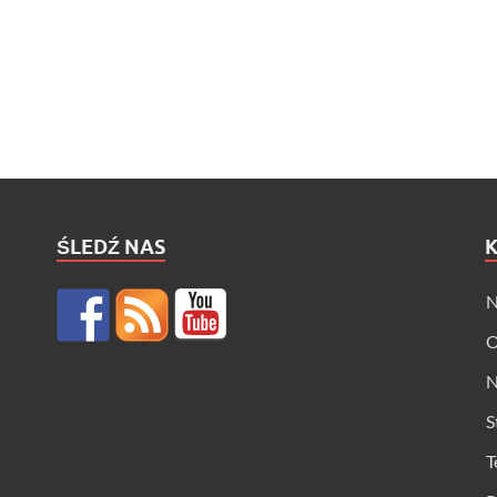
ŚLEDŹ NAS
N
O
N
S
T