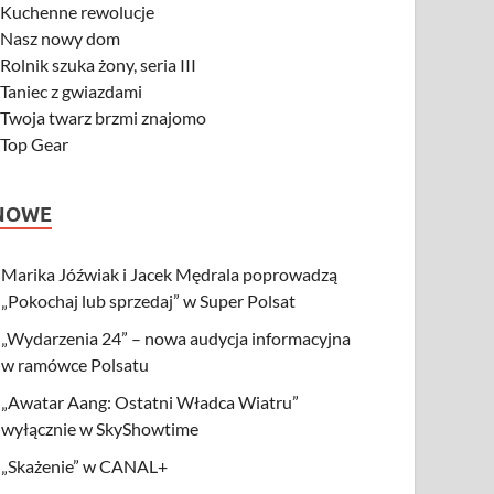
-
Kuchenne rewolucje
-
Nasz nowy dom
-
Rolnik szuka żony, seria III
-
Taniec z gwiazdami
-
Twoja twarz brzmi znajomo
-
Top Gear
NOWE
Marika Jóźwiak i Jacek Mędrala poprowadzą
„Pokochaj lub sprzedaj” w Super Polsat
„Wydarzenia 24” – nowa audycja informacyjna
w ramówce Polsatu
„Awatar Aang: Ostatni Władca Wiatru”
wyłącznie w SkyShowtime
„Skażenie” w CANAL+