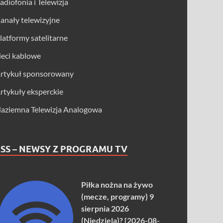
adiofonia i Telewizja
anały telewizyjne
latformy satelitarne
ieci kablowe
rtykuł sponsorowany
rtykuły eksperckie
aziemna Telewizja Analogowa
SS – NEWSY Z PROGRAMU TV
Piłka nożna na żywo
(mecze, programy) 9
sierpnia 2026
(Niedziela)? [2026-08-