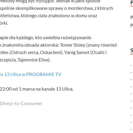
metody mogą być irytujące. Jednak w jakiś sposób
wspólnie skomplikowane sprawy o morderstwa, z których
ałżeństwa, którego ciała znaleziono w domu oraz
P
rki.
p
pie dla każdego, kto uwielbia rozwiązywanie
znakomita obsada aktorska: Tomer Sisley (znany również
olles (Odruch serca, Oskarżeni), Yanig Samot (Ocalić i
częścia, Tajemnice Elise).
ału 13 Ulica w PROGRAMIE TV
 22:00 od 1 marca na kanale 13 Ulica.
& Direct-to-Consumer