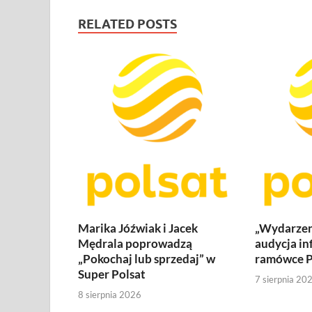
RELATED POSTS
Marika Jóźwiak i Jacek
„Wydarzen
Mędrala poprowadzą
audycja in
„Pokochaj lub sprzedaj” w
ramówce P
Super Polsat
7 sierpnia 20
8 sierpnia 2026