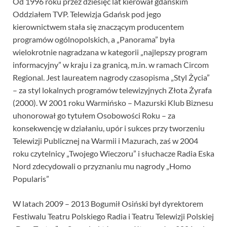
Od 1996 roku przez dziesięć lat kierował gdańskim
Oddziałem TVP. Telewizja Gdańsk pod jego
kierownictwem stała się znaczącym producentem
programów ogólnopolskich, a „Panorama” była
wielokrotnie nagradzana w kategorii „najlepszy program
informacyjny” w kraju i za granicą, m.in. w ramach Circom
Regional. Jest laureatem nagrody czasopisma „Styl Życia”
– za styl lokalnych programów telewizyjnych Złota Żyrafa
(2000). W 2001 roku Warmińsko – Mazurski Klub Biznesu
uhonorował go tytułem Osobowości Roku – za
konsekwencję w działaniu, upór i sukces przy tworzeniu
Telewizji Publicznej na Warmii i Mazurach, zaś w 2004
roku czytelnicy „Twojego Wieczoru” i słuchacze Radia Eska
Nord zdecydowali o przyznaniu mu nagrody „Homo
Popularis”
W latach 2009 – 2013 Bogumił Osiński był dyrektorem
Festiwalu Teatru Polskiego Radia i Teatru Telewizji Polskiej