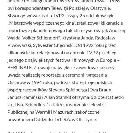
antenie Polskiego Radia Olsztyn. W latach 1984 – 1996
był korespondentem Telewizji Polskiej w Olsztynie.
Stworzył wówczas dla TVP2 liczący 25 odcinków cykl
„Mistrzowie współczesnego kina”, zrealizował kilkanaście
reportaży z planu filmowego takich reżyserów, jak Andrzej
Wajda, Volker Schlendorff, Krystyna Janda, Radosław
Piwowarski, Sylwester Chęciński. Od 1992 roku przez
kilkanaście lat relacjonował na antenie TVP2 przebieg
jednego z największych festiwali filmowych w Europie –
BERLINALE. Za swoje największe zawodowe sukcesy
uważa realizację reportażu z ceremonii wręczania
Oscarów w 1994 roku, podczas której troje polskich
współpracowników Stevena Spielberga (Ewa Braun,
Janusz Kamiński i Allan Starski) otrzymało złote statuetki
za „Listę Schindlera”, a także utworzenie Telewizji
Publicznej na Warmii i Mazurach, zakończone
powołaniem Oddziału TVP S.A. w Olsztynie.