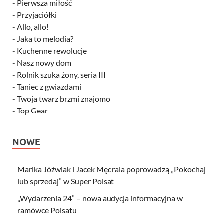
-
Pierwsza miłość
-
Przyjaciółki
-
Allo, allo!
-
Jaka to melodia?
-
Kuchenne rewolucje
-
Nasz nowy dom
-
Rolnik szuka żony, seria III
-
Taniec z gwiazdami
-
Twoja twarz brzmi znajomo
-
Top Gear
NOWE
Marika Jóźwiak i Jacek Mędrala poprowadzą „Pokochaj
lub sprzedaj” w Super Polsat
„Wydarzenia 24” – nowa audycja informacyjna w
ramówce Polsatu