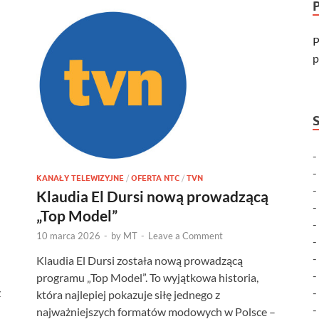
P
p
KANAŁY TELEWIZYJNE
/
OFERTA NTC
/
TVN
Klaudia El Dursi nową prowadzącą
„Top Model”
10 marca 2026
-
by
MT
-
Leave a Comment
Klaudia El Dursi została nową prowadzącą
programu „Top Model”. To wyjątkowa historia,
z
która najlepiej pokazuje siłę jednego z
najważniejszych formatów modowych w Polsce –