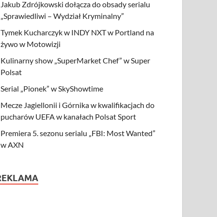
Jakub Zdrójkowski dołącza do obsady serialu
„Sprawiedliwi – Wydział Kryminalny”
Tymek Kucharczyk w INDY NXT w Portland na
żywo w Motowizji
Kulinarny show „SuperMarket Chef” w Super
Polsat
Serial „Pionek” w SkyShowtime
Mecze Jagiellonii i Górnika w kwalifikacjach do
pucharów UEFA w kanałach Polsat Sport
Premiera 5. sezonu serialu „FBI: Most Wanted”
w AXN
REKLAMA