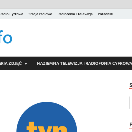
Radio Cyfrowe
Stacje radiowe
Radiofonia i Telewizja
Poradniki
naziemna.info – Telew
Niezależny portal medialny poświęcony Naziemnej Telewizji Cy
serwisom wideo na życzenie (VOD).
Wideo online, VOD
RIA ZDJĘĆ
NAZIEMNA TELEWIZJA I RADIOFONIA CYFROW