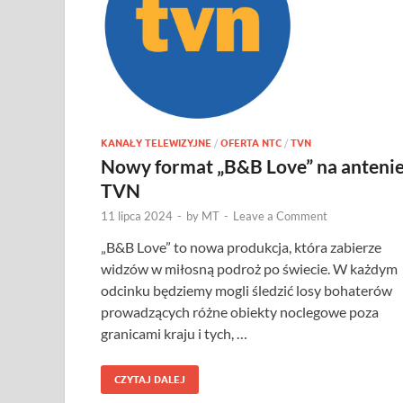
KANAŁY TELEWIZYJNE
/
OFERTA NTC
/
TVN
Nowy format „B&B Love” na anteni
TVN
11 lipca 2024
-
by
MT
-
Leave a Comment
„B&B Love” to nowa produkcja, która zabierze
widzów w miłosną podroż po świecie. W każdym
odcinku będziemy mogli śledzić losy bohaterów
prowadzących różne obiekty noclegowe poza
granicami kraju i tych, …
CZYTAJ DALEJ