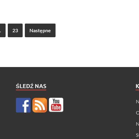
…
23
Następne
ŚLEDŹ NAS
N
O
N
S