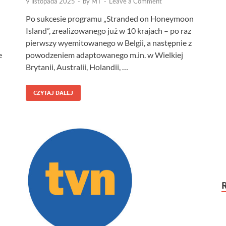
9 listopada 2025
-
by
MT
-
Leave a Comment
Po sukcesie programu „Stranded on Honeymoon
Island”, zrealizowanego już w 10 krajach – po raz
pierwszy wyemitowanego w Belgii, a następnie z
e
powodzeniem adaptowanego m.in. w Wielkiej
Brytanii, Australii, Holandii, …
CZYTAJ DALEJ