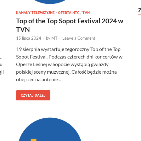
KANAŁY TELEWIZYJNE
/
OFERTA NTC
/
TVN
Top of the Top Sopot Festival 2024 w
TVN
15 lipca 2024
-
by
MT
-
Leave a Comment
y
19 sierpnia wystartuje tegoroczny Top of the Top
o…
Sopot Festival. Podczas czterech dni koncertów w
mu
Operze Leśnej w Sopocie wystąpią gwiazdy
li
polskiej sceny muzycznej. Całość będzie można
obejrzeć na antenie …
CZYTAJ DALEJ