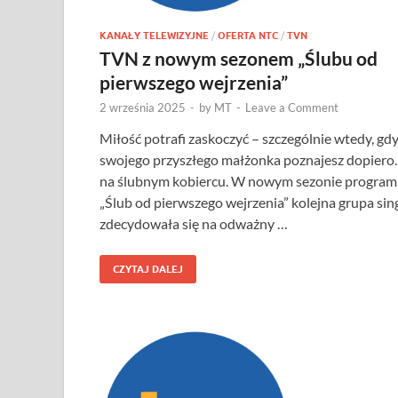
KANAŁY TELEWIZYJNE
/
OFERTA NTC
/
TVN
TVN z nowym sezonem „Ślubu od
pierwszego wejrzenia”
2 września 2025
-
by
MT
-
Leave a Comment
Miłość potrafi zaskoczyć – szczególnie wtedy, gd
swojego przyszłego małżonka poznajesz dopier
na ślubnym kobiercu. W nowym sezonie progra
„Ślub od pierwszego wejrzenia” kolejna grupa sing
zdecydowała się na odważny …
CZYTAJ DALEJ