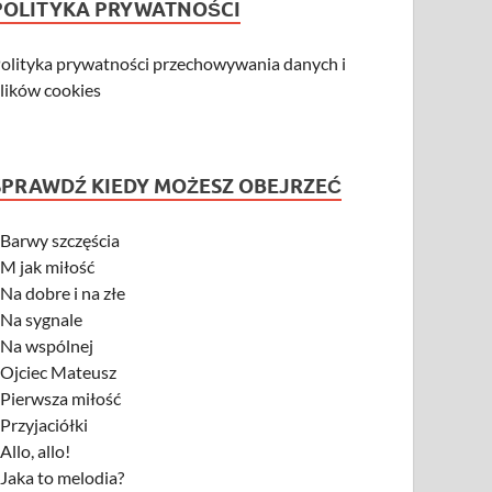
POLITYKA PRYWATNOŚCI
olityka prywatności przechowywania danych i
lików cookies
SPRAWDŹ KIEDY MOŻESZ OBEJRZEĆ
-
Barwy szczęścia
-
M jak miłość
-
Na dobre i na złe
-
Na sygnale
-
Na wspólnej
-
Ojciec Mateusz
-
Pierwsza miłość
-
Przyjaciółki
-
Allo, allo!
-
Jaka to melodia?