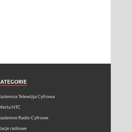
KATEGORIE
aziemna Telewizja Cyfrowa
ferta NTC
aziemne Radio Cyfrowe
tacje radiowe