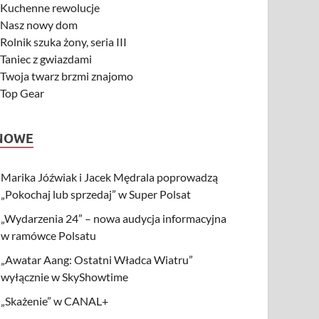
-
Kuchenne rewolucje
-
Nasz nowy dom
-
Rolnik szuka żony, seria III
-
Taniec z gwiazdami
-
Twoja twarz brzmi znajomo
-
Top Gear
NOWE
Marika Jóźwiak i Jacek Mędrala poprowadzą
„Pokochaj lub sprzedaj” w Super Polsat
„Wydarzenia 24” – nowa audycja informacyjna
w ramówce Polsatu
„Awatar Aang: Ostatni Władca Wiatru”
wyłącznie w SkyShowtime
„Skażenie” w CANAL+