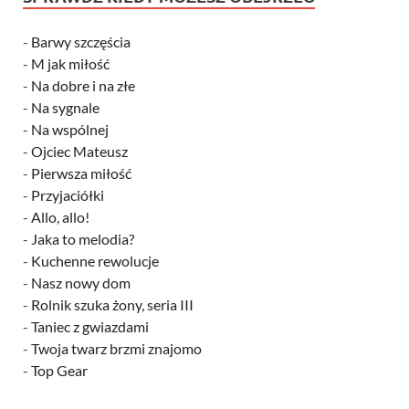
-
Barwy szczęścia
-
M jak miłość
-
Na dobre i na złe
-
Na sygnale
-
Na wspólnej
-
Ojciec Mateusz
-
Pierwsza miłość
-
Przyjaciółki
-
Allo, allo!
-
Jaka to melodia?
-
Kuchenne rewolucje
-
Nasz nowy dom
-
Rolnik szuka żony, seria III
-
Taniec z gwiazdami
-
Twoja twarz brzmi znajomo
-
Top Gear