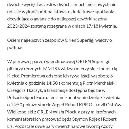
dwóch zwycięstw. Jeśli w dwóch seriach meczowych nie
uda się wyłonić półfinalistów, to dodatkowe spotkania
decydujące o awansie do najlepszej czwórki sezonu
2023/2024 zostaną rozegrane w dniach 17/18 kwietnia.
Osiem najlepszych zespołów Orlen Superligi walczy o
półfinał
W pierwszej parze ćwierćfinałowej ORLEN Superligi
piłkarzy ręcznych, MMTS Kwidzyn mierzy się z Industrią
Kielce. Premierową odsłonę ich rywalizacji w sobotę 6
kwietnia o godzinie 14:50 skomentują Piotr Merchelski i
Grzegorz Tkaczyk, a transmisja dostępna będzie w
Polsacie Sport Extra. Ten sam kanał w niedzielę 7 kwietnia
o 14:50 pokaże starcie Arged Rebud KPR Ostrovii Ostrów
Wielkopolski z ORLEN Wisłą Płock, a przy mikrofonach
komentatorskich pracować będą Szymon Rojek i Robert
Lis. Pozostałe dwie pary ćwierćfinałowe tworzą Azoty