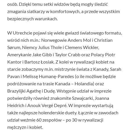
osób. Dzięki temu setki widzów będą mogły śledzić
zmagania siatkarzy w komfortowych, a przede wszystkim
bezpiecznych warunkach.
W Utrechcie pojawi się wiele gwiazd światowego formatu,
wśród nich m.in.: Norwegowie Anders Mol i Christian
Sørum, Niemcy Julius Thole i Clemens Wickler,
Amerykanie Jake Gibb i Taylor Crabb oraz Polacy Piotr
Kantor i Bartosz Łosiak. Z kolei w rywalizacji kobiet na
starcie zobaczymy m.in. mistrzynie świata z Kanady, Sarah
Pavan i Melissę Humanę-Paredes (o ile możliwe będzie
podróżowanie na trasie Kanada – Holandia) oraz
Brazylijki Agathę i Dudę. Wstępnie udział w imprezie
potwierdziły również znakomite Szwajcarki, Joanna
Heidrich i Anouk Vergé Depré. W imprezie wystartują
także najlepsze holenderskie duety. Łącznie w zawodach
udział weźmie 60 zespołów – po 30 w rywalizacji
mężczyzn i kobiet.