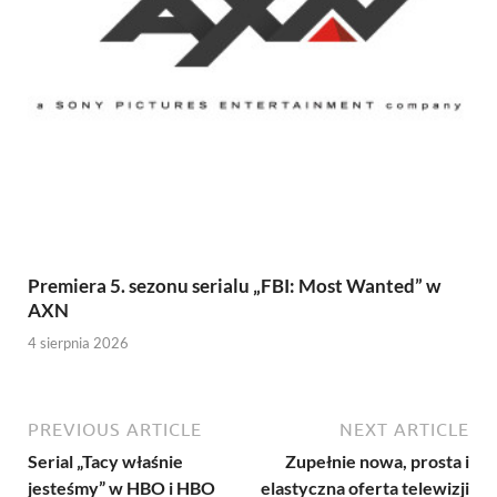
Premiera 5. sezonu serialu „FBI: Most Wanted” w
AXN
4 sierpnia 2026
PREVIOUS ARTICLE
NEXT ARTICLE
Serial „Tacy właśnie
Zupełnie nowa, prosta i
jesteśmy” w HBO i HBO
elastyczna oferta telewizji