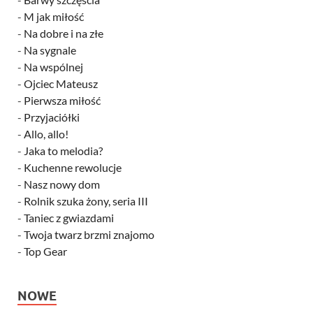
-
M jak miłość
-
Na dobre i na złe
-
Na sygnale
-
Na wspólnej
-
Ojciec Mateusz
-
Pierwsza miłość
-
Przyjaciółki
-
Allo, allo!
-
Jaka to melodia?
-
Kuchenne rewolucje
-
Nasz nowy dom
-
Rolnik szuka żony, seria III
-
Taniec z gwiazdami
-
Twoja twarz brzmi znajomo
-
Top Gear
NOWE