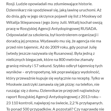
Rosji. Ludzie opowiadali mu zdumiewające historie.
Dziennikarz nie spodziewał się, jaką lawinę uruchomi. Aż
do dnia, gdy w jego skrzynce pojawił się list z Moskwy od
Witalija Stiepanowa i jego żony Julii. Witalij kochał swoją
pracę w Rosyjskiej Agencji Antydopingowej RUSADA.
Odpowiadał za szkolenia, był kontrolerem organizacji i
doradcą jej prezesa. Wydawało mu się, że agencja nie ma
przed nim tajemnic. Aż do 2009 roku, gdy poznał Julię
(wtedy jeszcze nazywała się Rusanowa). Była jedną z
nielicznych biegaczek, które na 800 metrów złamały
granicę minuty i 57 sekund. Szybko odkrył tajemnicę tych
wyników – erytropoetynę, lek poprawiający wydolność,
który przeważnie kupuje się wyłącznie na receptę. Tylko w
Moskwie zastrzyki zamawia się jak pizzę: na telefon, nie
ruszając się z domu. Dziennikarze przejrzeli najświeższy
raport Rosyjskiej Agencji Antydopingowej z 2013 roku –
23 110 kontroli, najwięcej na świecie, 2,2 % przyłapanych.
To ponad 500 przypadków. A pozostali? Czy naprawdę nie