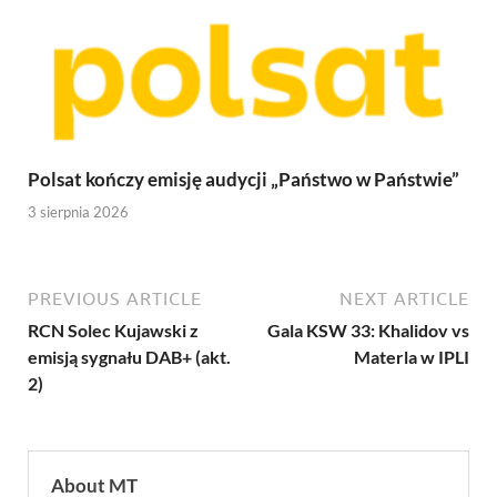
Polsat kończy emisję audycji „Państwo w Państwie”
3 sierpnia 2026
PREVIOUS ARTICLE
NEXT ARTICLE
RCN Solec Kujawski z
Gala KSW 33: Khalidov vs
emisją sygnału DAB+ (akt.
Materla w IPLI
2)
About MT