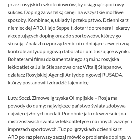
przez rosyjskich szkoleniowców, by osiągnąć sportowy
sukces. Doping za wszelką cenę i na wszystkie możliwe
sposoby. Kombinacje, układy i przekupstwo. Dziennikarz
niemieckiej ARD, Hajo Seppelt, dotarł do trenera i lekarzy
akceptujących doping oraz do sportowców, którzy go
stosują. Znalazł rozporządzenie utrudniające zewnętrzną
kontrolę antydopingową i laboratorium tuszujące wyniki.
Bohaterami filmu dokumentalnego są m.in.: rosyjska
lekkoatletka Julia Stiepanowa oraz Witalij Stiepanow,
działacz Rosyjskiej Agencji Antydopingowej RUSADA,
którzy postanowili zdradzić tajemnicę.
Luty, Soczi, Zimowe Igrzyska Olimpijskie – Rosja ma
powody do dumy: największe państwo świata zdobywa
najwięcej złotych medali. Podobnie jak rok wcześniej na
mistrzostwach świata w lekkoatletyce i na innych ważnych
imprezach sportowych. Tuż po igrzyskach dziennikarz
ARD po raz pierwszy zaczął mówić o problemie dopingu w