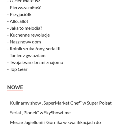
-
Ojciec Mateusz
-
Pierwsza miłość
-
Przyjaciółki
-
Allo, allo!
-
Jaka to melodia?
-
Kuchenne rewolucje
-
Nasz nowy dom
-
Rolnik szuka żony, seria III
-
Taniec z gwiazdami
-
Twoja twarz brzmi znajomo
-
Top Gear
NOWE
Kulinarny show „SuperMarket Chef” w Super Polsat
Serial „Pionek” w SkyShowtime
Mecze Jagiellonii i Górnika w kwalifikacjach do