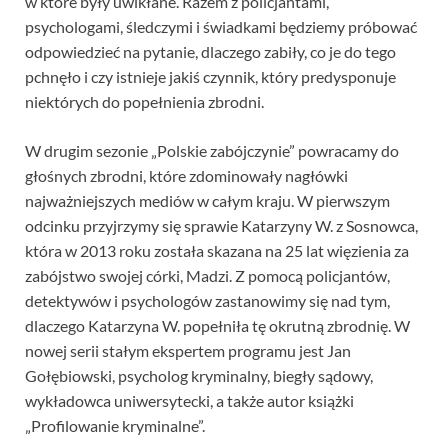
w które były uwikłane. Razem z policjantami,
psychologami, śledczymi i świadkami będziemy próbować
odpowiedzieć na pytanie, dlaczego zabiły, co je do tego
pchnęło i czy istnieje jakiś czynnik, który predysponuje
niektórych do popełnienia zbrodni.
W drugim sezonie „Polskie zabójczynie” powracamy do
głośnych zbrodni, które zdominowały nagłówki
najważniejszych mediów w całym kraju. W pierwszym
odcinku przyjrzymy się sprawie Katarzyny W. z Sosnowca,
która w 2013 roku została skazana na 25 lat więzienia za
zabójstwo swojej córki, Madzi. Z pomocą policjantów,
detektywów i psychologów zastanowimy się nad tym,
dlaczego Katarzyna W. popełniła tę okrutną zbrodnię. W
nowej serii stałym ekspertem programu jest Jan
Gołębiowski, psycholog kryminalny, biegły sądowy,
wykładowca uniwersytecki, a także autor książki
„Profilowanie kryminalne”.