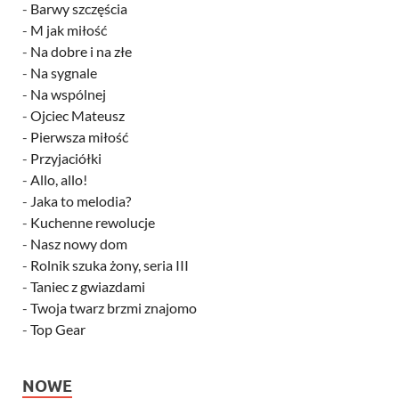
-
Barwy szczęścia
-
M jak miłość
-
Na dobre i na złe
-
Na sygnale
-
Na wspólnej
-
Ojciec Mateusz
-
Pierwsza miłość
-
Przyjaciółki
-
Allo, allo!
-
Jaka to melodia?
-
Kuchenne rewolucje
-
Nasz nowy dom
-
Rolnik szuka żony, seria III
-
Taniec z gwiazdami
-
Twoja twarz brzmi znajomo
-
Top Gear
NOWE