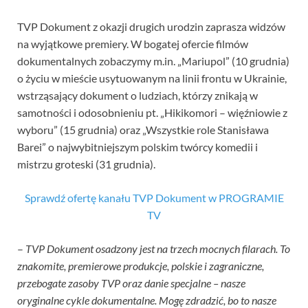
TVP Dokument z okazji drugich urodzin zaprasza widzów
na wyjątkowe premiery. W bogatej ofercie filmów
dokumentalnych zobaczymy m.in. „Mariupol” (10 grudnia)
o życiu w mieście usytuowanym na linii frontu w Ukrainie,
wstrząsający dokument o ludziach, którzy znikają w
samotności i odosobnieniu pt. „Hikikomori – więźniowie z
wyboru” (15 grudnia) oraz „Wszystkie role Stanisława
Barei” o najwybitniejszym polskim twórcy komedii i
mistrzu groteski (31 grudnia).
Sprawdź ofertę kanału TVP Dokument w PROGRAMIE
TV
–
TVP Dokument osadzony jest na trzech mocnych filarach. To
znakomite, premierowe produkcje, polskie i zagraniczne,
przebogate zasoby TVP oraz danie specjalne – nasze
oryginalne cykle dokumentalne. Mogę zdradzić, bo to nasze