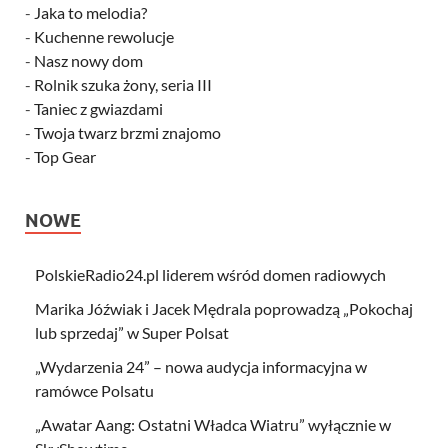
-
Jaka to melodia?
-
Kuchenne rewolucje
-
Nasz nowy dom
-
Rolnik szuka żony, seria III
-
Taniec z gwiazdami
-
Twoja twarz brzmi znajomo
-
Top Gear
NOWE
PolskieRadio24.pl liderem wśród domen radiowych
Marika Jóźwiak i Jacek Mędrala poprowadzą „Pokochaj
lub sprzedaj” w Super Polsat
„Wydarzenia 24” – nowa audycja informacyjna w
ramówce Polsatu
„Awatar Aang: Ostatni Władca Wiatru” wyłącznie w