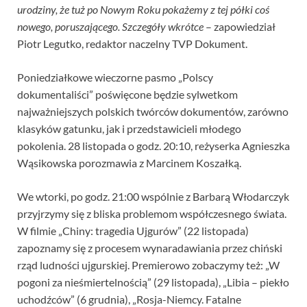
urodziny, że tuż po Nowym Roku pokażemy z tej półki coś
nowego, poruszającego. Szczegóły wkrótce
– zapowiedział
Piotr Legutko, redaktor naczelny TVP Dokument.
Poniedziałkowe wieczorne pasmo „Polscy
dokumentaliści” poświęcone będzie sylwetkom
najważniejszych polskich twórców dokumentów, zarówno
klasyków gatunku, jak i przedstawicieli młodego
pokolenia. 28 listopada o godz. 20:10, reżyserka Agnieszka
Wąsikowska porozmawia z Marcinem Koszałką.
We wtorki, po godz. 21:00 wspólnie z Barbarą Włodarczyk
przyjrzymy się z bliska problemom współczesnego świata.
W filmie „Chiny: tragedia Ujgurów” (22 listopada)
zapoznamy się z procesem wynaradawiania przez chiński
rząd ludności ujgurskiej. Premierowo zobaczymy też: „W
pogoni za nieśmiertelnością” (29 listopada), „Libia – piekło
uchodźców” (6 grudnia), „Rosja-Niemcy. Fatalne