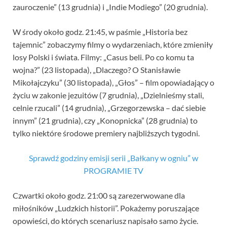
zauroczenie” (13 grudnia) i „Indie Modiego” (20 grudnia).
W środy około godz. 21:45, w paśmie „Historia bez
tajemnic” zobaczymy filmy o wydarzeniach, które zmieniły
losy Polski i świata. Filmy: „Casus beli. Po co komu ta
wojna?” (23 listopada), „Dlaczego? O Stanisławie
Mikołajczyku” (30 listopada), „Głos” – film opowiadający o
życiu w zakonie jezuitów (7 grudnia), „Dzielnieśmy stali,
celnie rzucali” (14 grudnia), „Grzegorzewska – dać siebie
innym” (21 grudnia), czy „Konopnicka” (28 grudnia) to
tylko niektóre środowe premiery najbliższych tygodni.
Sprawdź godziny emisji serii „Bałkany w ogniu” w
PROGRAMIE TV
Czwartki około godz. 21:00 są zarezerwowane dla
miłośników „Ludzkich historii”. Pokażemy poruszające
opowieści, do których scenariusz napisało samo życie.