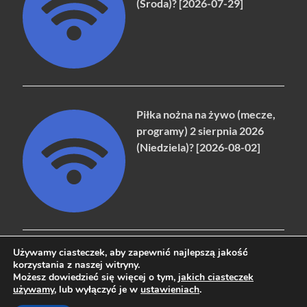
(Środa)? [2026-07-29]
Piłka nożna na żywo (mecze,
programy) 2 sierpnia 2026
(Niedziela)? [2026-08-02]
Używamy ciasteczek, aby zapewnić najlepszą jakość
korzystania z naszej witryny.
Możesz dowiedzieć się więcej o tym,
jakich ciasteczek
Copyright © 2026
naziemna.info - Telewizja cyfrowa, Radio,
używamy
, lub wyłączyć je w
ustawieniach
.
Wideo online, VOD
.