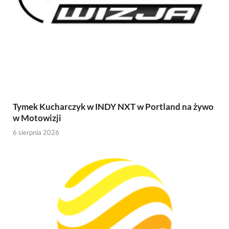
Tymek Kucharczyk w INDY NXT w Portland na żywo
w Motowizji
6 sierpnia 2026