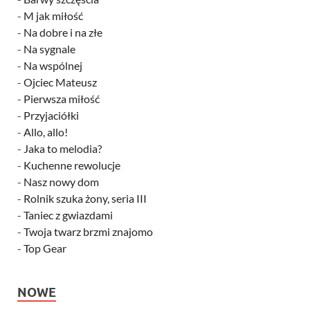
-
M jak miłość
-
Na dobre i na złe
-
Na sygnale
-
Na wspólnej
-
Ojciec Mateusz
-
Pierwsza miłość
-
Przyjaciółki
-
Allo, allo!
-
Jaka to melodia?
-
Kuchenne rewolucje
-
Nasz nowy dom
-
Rolnik szuka żony, seria III
-
Taniec z gwiazdami
-
Twoja twarz brzmi znajomo
-
Top Gear
NOWE