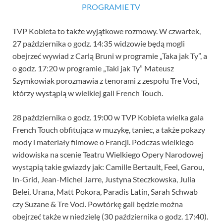
PROGRAMIE TV
TVP Kobieta to także wyjątkowe rozmowy. W czwartek,
27 października o godz. 14:35 widzowie będą mogli
obejrzeć wywiad z Carlą Bruni w programie „Taka jak Ty”, a
o godz. 17:20 w programie „Taki jak Ty” Mateusz
Szymkowiak porozmawia z tenorami z zespołu Tre Voci,
którzy wystąpią w wielkiej gali French Touch.
28 października o godz. 19:00 w TVP Kobieta wielka gala
French Touch obfitująca w muzykę, taniec, a także pokazy
mody i materiały filmowe o Francji. Podczas wielkiego
widowiska na scenie Teatru Wielkiego Opery Narodowej
wystąpią takie gwiazdy jak: Camille Bertault, Feel, Garou,
In-Grid, Jean-Michel Jarre, Justyna Steczkowska, Julia
Belei, Urana, Matt Pokora, Paradis Latin, Sarah Schwab
czy Suzane & Tre Voci. Powtórkę gali będzie można
obejrzeć także w niedzielę (30 października o godz. 17:40).