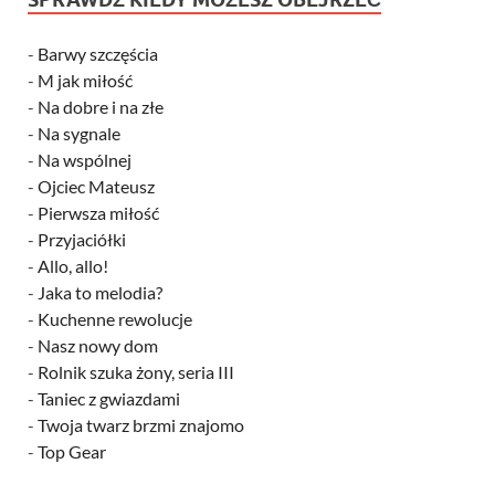
-
Barwy szczęścia
-
M jak miłość
-
Na dobre i na złe
-
Na sygnale
-
Na wspólnej
-
Ojciec Mateusz
-
Pierwsza miłość
-
Przyjaciółki
-
Allo, allo!
-
Jaka to melodia?
-
Kuchenne rewolucje
-
Nasz nowy dom
-
Rolnik szuka żony, seria III
-
Taniec z gwiazdami
-
Twoja twarz brzmi znajomo
-
Top Gear