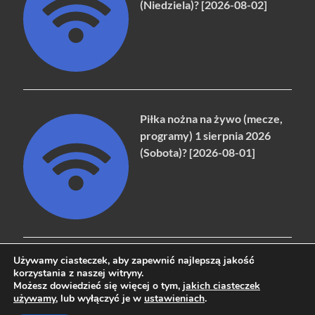
(Niedziela)? [2026-08-02]
Piłka nożna na żywo (mecze,
programy) 1 sierpnia 2026
(Sobota)? [2026-08-01]
Używamy ciasteczek, aby zapewnić najlepszą jakość
korzystania z naszej witryny.
Możesz dowiedzieć się więcej o tym,
jakich ciasteczek
Copyright © 2026
naziemna.info - Telewizja cyfrowa, Radio,
używamy
, lub wyłączyć je w
ustawieniach
.
Wideo online, VOD
.