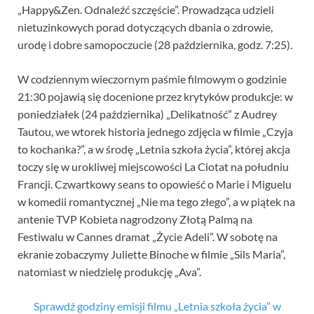
„Happy&Zen. Odnaleźć szczęście”. Prowadząca udzieli
nietuzinkowych porad dotyczących dbania o zdrowie,
urodę i dobre samopoczucie (28 października, godz. 7:25).
W codziennym wieczornym paśmie filmowym o godzinie
21:30 pojawią się docenione przez krytyków produkcje: w
poniedziałek (24 października) „Delikatność” z Audrey
Tautou, we wtorek historia jednego zdjęcia w filmie „Czyja
to kochanka?”, a w środę „Letnia szkoła życia”, której akcja
toczy się w urokliwej miejscowości La Ciotat na południu
Francji. Czwartkowy seans to opowieść o Marie i Miguelu
w komedii romantycznej „Nie ma tego złego”, a w piątek na
antenie TVP Kobieta nagrodzony Złotą Palmą na
Festiwalu w Cannes dramat „Życie Adeli”. W sobotę na
ekranie zobaczymy Juliette Binoche w filmie „Sils Maria”,
natomiast w niedzielę produkcję „Ava”.
Sprawdź godziny emisji filmu „Letnia szkoła życia” w