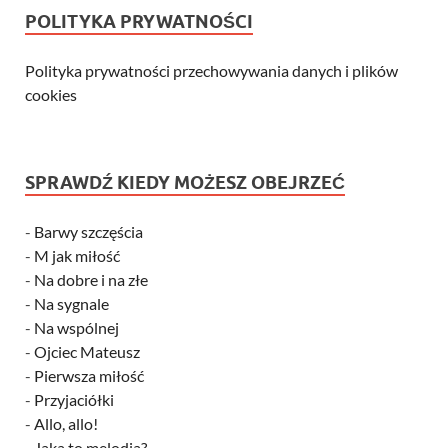
POLITYKA PRYWATNOŚCI
Polityka prywatności przechowywania danych i plików
cookies
SPRAWDŹ KIEDY MOŻESZ OBEJRZEĆ
-
Barwy szczęścia
-
M jak miłość
-
Na dobre i na złe
-
Na sygnale
-
Na wspólnej
-
Ojciec Mateusz
-
Pierwsza miłość
-
Przyjaciółki
-
Allo, allo!
-
Jaka to melodia?