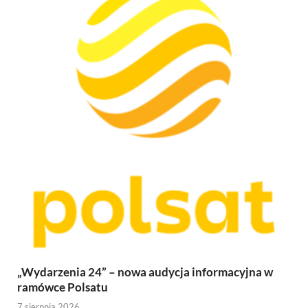
„Wydarzenia 24” – nowa audycja informacyjna w
ramówce Polsatu
7 sierpnia 2026