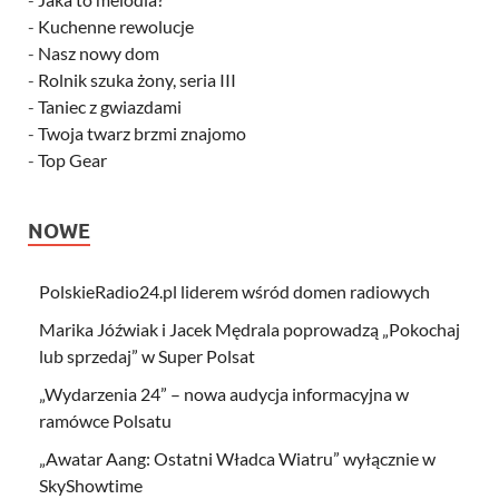
-
Kuchenne rewolucje
-
Nasz nowy dom
-
Rolnik szuka żony, seria III
-
Taniec z gwiazdami
-
Twoja twarz brzmi znajomo
-
Top Gear
NOWE
PolskieRadio24.pl liderem wśród domen radiowych
Marika Jóźwiak i Jacek Mędrala poprowadzą „Pokochaj
lub sprzedaj” w Super Polsat
„Wydarzenia 24” – nowa audycja informacyjna w
ramówce Polsatu
„Awatar Aang: Ostatni Władca Wiatru” wyłącznie w
SkyShowtime