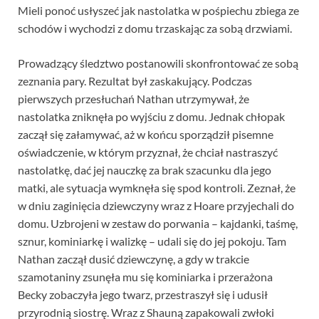
Mieli ponoć usłyszeć jak nastolatka w pośpiechu zbiega ze
schodów i wychodzi z domu trzaskając za sobą drzwiami.
Prowadzący śledztwo postanowili skonfrontować ze sobą
zeznania pary. Rezultat był zaskakujący. Podczas
pierwszych przesłuchań Nathan utrzymywał, że
nastolatka zniknęła po wyjściu z domu. Jednak chłopak
zaczął się załamywać, aż w końcu sporządził pisemne
oświadczenie, w którym przyznał, że chciał nastraszyć
nastolatkę, dać jej nauczkę za brak szacunku dla jego
matki, ale sytuacja wymknęła się spod kontroli. Zeznał, że
w dniu zaginięcia dziewczyny wraz z Hoare przyjechali do
domu. Uzbrojeni w zestaw do porwania – kajdanki, taśmę,
sznur, kominiarkę i walizkę – udali się do jej pokoju. Tam
Nathan zaczął dusić dziewczynę, a gdy w trakcie
szamotaniny zsunęła mu się kominiarka i przerażona
Becky zobaczyła jego twarz, przestraszył się i udusił
przyrodnią siostrę. Wraz z Shauną zapakowali zwłoki