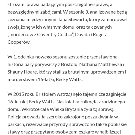
stróżami prawa badającymi poszczególne sprawy, a
bezwzględnymi zabójcami. W sezonie 3. analizowane będą
zeznania między innymi: Iana Stewarta, który zamordował
swoją żonę w ich własnym domu, oraz tak zwanych
„morderców z Coventry Costco”, Davida i Rogera
Cooperów.
W 1. odcinku nowego sezonu zostanie przedstawiona
historia pary porywaczy z Bristolu, Nathana Matthewsa i
Shauny Hoare, którzy stali za brutalnym uprowadzeniem i
morderstwem 16-latki, Becky Watts.
W 2015 roku Bristolem wstrząsnęło tajemnicze zaginięcie
16-letniej Becky Watts. Nastolatka zniknęła z rodzinnego
domu. Wkrótce cała Wielka Brytania żyła tą sprawą.
Policja prowadziła szeroko zakrojone poszukiwania w
parkach, rezerwacie przyrody, sprawdzono także pobliskie
stawy oraz przepytano osoby zamieszkałe w najbliższej