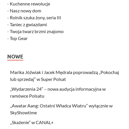
-
Kuchenne rewolucje
-
Nasz nowy dom
-
Rolnik szuka żony, seria III
-
Taniec z gwiazdami
-
Twoja twarz brzmi znajomo
-
Top Gear
NOWE
Marika Jóźwiak i Jacek Mędrala poprowadzą „Pokochaj
lub sprzedaj” w Super Polsat
„Wydarzenia 24” – nowa audycja informacyjna w
ramówce Polsatu
„Awatar Aang: Ostatni Władca Wiatru” wyłącznie w
SkyShowtime
„Skażenie” w CANAL+