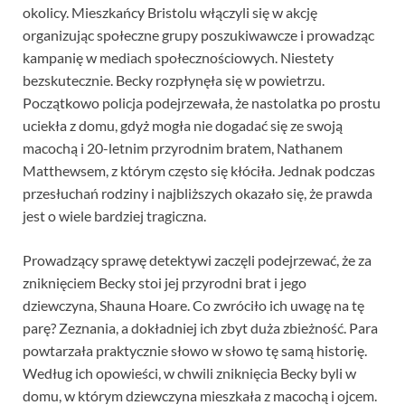
okolicy. Mieszkańcy Bristolu włączyli się w akcję
organizując społeczne grupy poszukiwawcze i prowadząc
kampanię w mediach społecznościowych. Niestety
bezskutecznie. Becky rozpłynęła się w powietrzu.
Początkowo policja podejrzewała, że nastolatka po prostu
uciekła z domu, gdyż mogła nie dogadać się ze swoją
macochą i 20-letnim przyrodnim bratem, Nathanem
Matthewsem, z którym często się kłóciła. Jednak podczas
przesłuchań rodziny i najbliższych okazało się, że prawda
jest o wiele bardziej tragiczna.
Prowadzący sprawę detektywi zaczęli podejrzewać, że za
zniknięciem Becky stoi jej przyrodni brat i jego
dziewczyna, Shauna Hoare. Co zwróciło ich uwagę na tę
parę? Zeznania, a dokładniej ich zbyt duża zbieżność. Para
powtarzała praktycznie słowo w słowo tę samą historię.
Według ich opowieści, w chwili zniknięcia Becky byli w
domu, w którym dziewczyna mieszkała z macochą i ojcem.