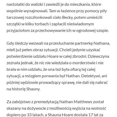
nastolatki do walizki i zawieźli je do mieszkania, które
wspólnie wynajmowali. Tam w łazience przy pomocy piły
tarczowej rozczłonkowali ciało Becky, potem umieścili
szczątki w kilku torbach i zapłacili nieświadomym
przyjaciołom za przechowywanie ich w ogrodowej szopie.
Gdy śledczy wezwali na przesłuchanie partnerkę Nathana,
mieli już pełen obraz sytuacji. Chcieli jedynie uzyskać
potwierdzenie udziału Hoare w całej zbrodni. Dziewczyna
zeznała jednak, że nic nie wiedziała o morderstwie i nie
brała w nim udziału, że ona też była ofiarą tej całej
sytuacji, a mózgiem porwania był Nathan. Detektywi, ani
później sędziowie prowadzący sprawę, nie dali się nabrać
na historię Shauny.
Za zabójstwo z premedytacją Nathan Matthews został
skazany na dożywocie z możliwością wyjścia na wolność
dopiero po 33 latach, a Shauna Hoare dostała 17 lat za