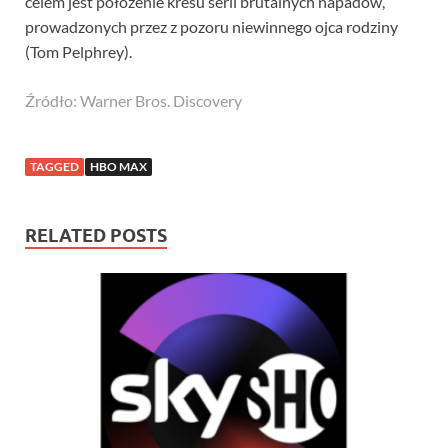
celem jest położenie kresu serii brutalnych napadów,
prowadzonych przez z pozoru niewinnego ojca rodziny
(Tom Pelphrey).
Źródło: Warner Bros. Discovery
TAGGED
HBO MAX
RELATED POSTS