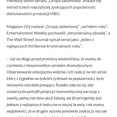
Pierwszy sezon serialu „Grupa zadaniowa” znalazł się
wśród trzech najszybciej zyskujących popularność
debiutanckich produkcji HBO.
Magazyn GQ nazwał „Grupę zadaniową” „serialem roku”,
Entertainment Weekly pochwalił „fenomenalną obsadę”, a
The Wall Street Journal opisał serial jako „jeden z
najlepszych thrillerów kryminalnych roku”.
–
Już na długo przed premierą wiedzieliśmy, że mamy do
czynienia z niesamowitym serialem dramatycznym.
Obserwowanie entuzjazmu widzów i ich reakcji na ten serial,
który z tygodnia na tydzień zyskiwał na popularności, było
niezwykle satysfakcjonujące. Rzadko zdarza się, aby
scenarzysta potrafił połączyć humanistyczną narrację z
zawiłą, pełną zwrotów akcji fabułą, ale Brad Ingelsby jest
jednym z najlepszych twórców w naszej branży i nie mamy
wątpliwości, że w drugim sezonie ponownie zaskoczy nas tak