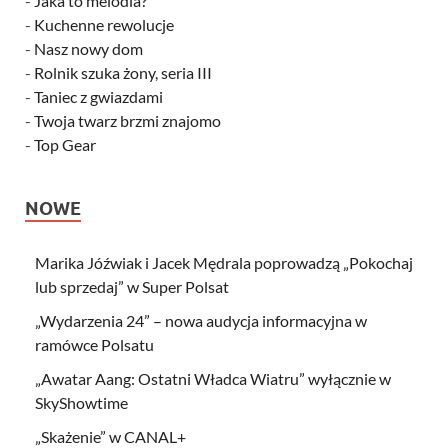
-
Jaka to melodia?
-
Kuchenne rewolucje
-
Nasz nowy dom
-
Rolnik szuka żony, seria III
-
Taniec z gwiazdami
-
Twoja twarz brzmi znajomo
-
Top Gear
NOWE
Marika Jóźwiak i Jacek Mędrala poprowadzą „Pokochaj
lub sprzedaj” w Super Polsat
„Wydarzenia 24” – nowa audycja informacyjna w
ramówce Polsatu
„Awatar Aang: Ostatni Władca Wiatru” wyłącznie w
SkyShowtime
„Skażenie” w CANAL+