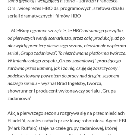
samo głęboką i wciągającą historią
– zdradził Francesca
Orsi, wiceprezes HBO ds. programowych, szefowa działu
seriali dramatycznych i filmów HBO
–
Mieliśmy ogromne szczęście, że HBO od samego początku,
od pierwszych wersji scenariusza, przez całą produkcję, aż po
niezwykłą premierę pierwszego sezonu, nieustannie wspierało
serial „Grupa zadaniowa”. To niezrównana platforma twórcza.
W imieniu całego zespołu „Grupy zadaniowej”, pracującego
zarówno przed kamerą, jak i za nią, czuję się zaszczycony i
podekscytowany powrotem do pracy nad drugim sezonem
naszego serialu
– wyznał Brad Ingelsby, twórca,
showrunner i producent wykonawczy serialu „Grupa
zadaniowa”
Akcja pierwszego sezonu rozgrywa się na przedmieściach
Filadelfii, zamieszkałych przez klasę robotniczą. Agent FBI
(Mark Ruffalo) staje na czele grupy zadaniowej, której