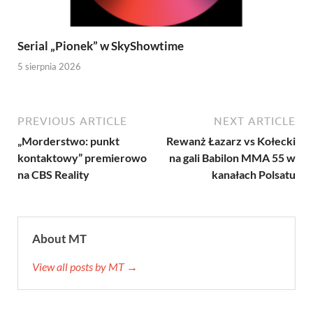
Serial „Pionek” w SkyShowtime
5 sierpnia 2026
PREVIOUS ARTICLE
NEXT ARTICLE
„Morderstwo: punkt
Rewanż Łazarz vs Kołecki
kontaktowy” premierowo
na gali Babilon MMA 55 w
na CBS Reality
kanałach Polsatu
About MT
View all posts by MT →