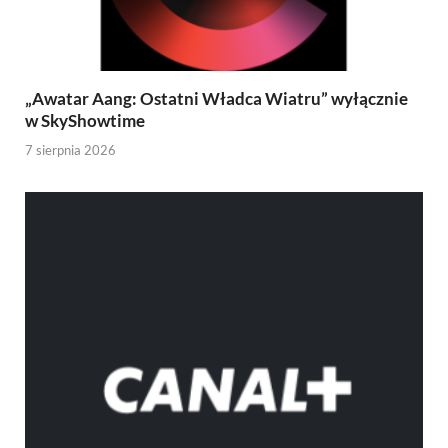
„Awatar Aang: Ostatni Władca Wiatru” wyłącznie
w SkyShowtime
7 sierpnia 2026