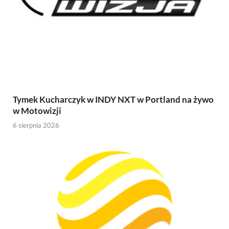
Tymek Kucharczyk w INDY NXT w Portland na żywo
w Motowizji
6 sierpnia 2026