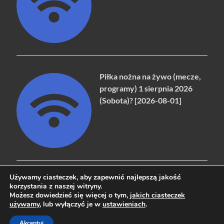
Piłka nożna na żywo (mecze,
programy) 1 sierpnia 2026
(Sobota)? [2026-08-01]
Używamy ciasteczek, aby zapewnić najlepszą jakość
korzystania z naszej witryny.
Możesz dowiedzieć się więcej o tym,
jakich ciasteczek
Copyright © 2026
naziemna.info - Telewizja cyfrowa, Radio,
używamy
, lub wyłączyć je w
ustawieniach
.
Wideo online, VOD
.
Akceptuj