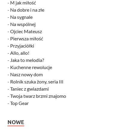
-
M jak miłość
-
Na dobre i na złe
-
Na sygnale
-
Na wspólnej
-
Ojciec Mateusz
-
Pierwsza miłość
-
Przyjaciółki
-
Allo, allo!
-
Jaka to melodia?
-
Kuchenne rewolucje
-
Nasz nowy dom
-
Rolnik szuka żony, seria III
-
Taniec z gwiazdami
-
Twoja twarz brzmi znajomo
-
Top Gear
NOWE