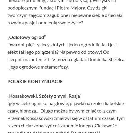
niektóre problemy, z którymi się borykają. Wszyscy są
podopiecznymi fundacji Piotra Majora. Czy dzięki
twórczym zajęciom zagubione i niepewne siebie dzieciaki
rozwiną pasje i odmienią swoje życie?
„Odlotowy ogród”
Dwa dni, pięć tysięcy złotych i jeden ogrodnik. Jaki jest
efekt takiego połączenia? Na pewno odlotowy! Od
sierpnia na antenie TTV można oglądać Dominika Strzelca
i jego ogrodowe metamorfozy.
POLSKIE KONTYNUACJE
„Kossakowski. Szósty zmysł. Rosja”
Igły w ciele, ognisko na głowie, pijawki na czole, diabelskie
czary, hipnoza… Długo można by wymieniać to, z czym
Przemek Kossakowski zmierzył się w ostatnim czasie. Tym
razem chciał zobaczyć coś zupełnie innego. Ciekawość
zawiodła go daleko na wschód. Do magicznej i