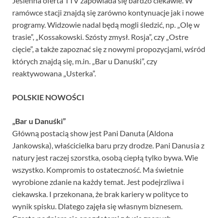
Jesienna oferta TTV zapowiada się bardzo ciekawie. W
ramówce stacji znajdą się zarówno kontynuacje jak i nowe
programy. Widzowie nadal będą mogli śledzić, np. „Olę w
trasie”, „Kossakowski. Szósty zmysł. Rosja”, czy „Ostre
cięcie”, a także zapoznać się z nowymi propozycjami, wśród
których znajdą się, m.in. „Bar u Danuśki”, czy
reaktywowana „Usterka”.
POLSKIE NOWOŚCI
„Bar u Danuśki”
Główną postacią show jest Pani Danuta (Aldona
Jankowska), właścicielka baru przy drodze. Pani Danusia z
natury jest raczej szorstka, osobą ciepłą tylko bywa. Wie
wszystko. Kompromis to ostateczność. Ma świetnie
wyrobione zdanie na każdy temat. Jest podejrzliwa i
ciekawska. I przekonana, że brak kariery w polityce to
wynik spisku. Dlatego zajęła się własnym biznesem.