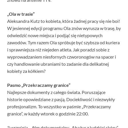
„Ola w trasie”
Aleksandra Kutz to kobieta, która żadnej pracy się nie boi!
W jesiennej edycji programu Ola znów wyrusza w trasę, by
odwiedzić nowe miejsca i podjąć się nietypowych
zawodów. Tym razem Ola spróbuje być szybsza od kuriera
i sprawniejsza niż niejeden atleta. Jak poradzi sobie z
wyprowadzaniem niesfornych czworonogów na spacer i
czy handlowanie ubraniami to zadanie dla delikatnej
kobiety za kółkiem?
Pasmo „Przekraczamy granice”
Najlepsze dokumenty z całego świata. Poruszające
historie opowiedziane z pasją. Dociekliwość i niezwykły
profesjonalizm. To wszystko w paśmie „Przekraczamy
granice”, w każdy wtorek o godzinie 22:00.
3 września – film dokumentalny „Abażur z ludzkiej skóry”.