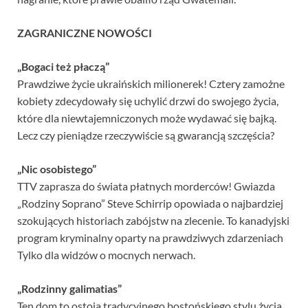
ZAGRANICZNE NOWOŚCI
„Bogaci też płaczą”
Prawdziwe życie ukraińskich milionerek! Cztery zamożne
kobiety zdecydowały się uchylić drzwi do swojego życia,
które dla niewtajemniczonych może wydawać się bajką.
Lecz czy pieniądze rzeczywiście są gwarancją szczęścia?
„Nic osobistego”
TTV zaprasza do świata płatnych morderców! Gwiazda
„Rodziny Soprano” Steve Schirrip opowiada o najbardziej
szokujących historiach zabójstw na zlecenie. To kanadyjski
program kryminalny oparty na prawdziwych zdarzeniach
Tylko dla widzów o mocnych nerwach.
„Rodzinny galimatias”
Ten dom to ostoja tradycyjnego bostońskiego stylu życia