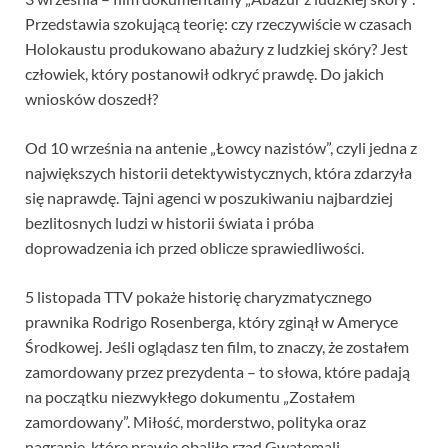
Przedstawia szokującą teorię: czy rzeczywiście w czasach
Holokaustu produkowano abażury z ludzkiej skóry? Jest
człowiek, który postanowił odkryć prawdę. Do jakich
wniosków doszedł?
Od 10 września na antenie „Łowcy nazistów”, czyli jedna z
największych historii detektywistycznych, która zdarzyła
się naprawdę. Tajni agenci w poszukiwaniu najbardziej
bezlitosnych ludzi w historii świata i próba
doprowadzenia ich przed oblicze sprawiedliwości.
5 listopada TTV pokaże historię charyzmatycznego
prawnika Rodrigo Rosenberga, który zginął w Ameryce
Środkowej. Jeśli oglądasz ten film, to znaczy, że zostałem
zamordowany przez prezydenta – to słowa, które padają
na początku niezwykłego dokumentu „Zostałem
zamordowany”. Miłość, morderstwo, polityka oraz
nagranie, które prawie obaliło rząd Gwatemali.