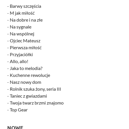
-
Barwy szczęścia
-
M jak miłość
-
Na dobre i na złe
-
Na sygnale
-
Na wspólnej
-
Ojciec Mateusz
-
Pierwsza miłość
-
Przyjaciółki
-
Allo, allo!
-
Jaka to melodia?
-
Kuchenne rewolucje
-
Nasz nowy dom
-
Rolnik szuka żony, seria III
-
Taniec z gwiazdami
-
Twoja twarz brzmi znajomo
-
Top Gear
NOWE