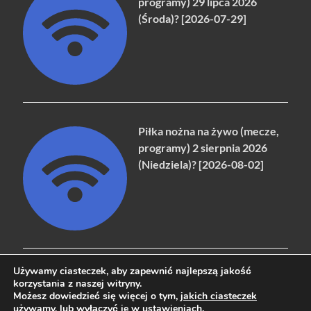
programy) 29 lipca 2026
(Środa)? [2026-07-29]
Piłka nożna na żywo (mecze,
programy) 2 sierpnia 2026
(Niedziela)? [2026-08-02]
Używamy ciasteczek, aby zapewnić najlepszą jakość
korzystania z naszej witryny.
Możesz dowiedzieć się więcej o tym,
jakich ciasteczek
Copyright © 2026
naziemna.info - Telewizja cyfrowa, Radio,
używamy
, lub wyłączyć je w
ustawieniach
.