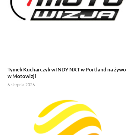
Tymek Kucharczyk w INDY NXT w Portland na żywo
w Motowizji
6 sierpnia 2026