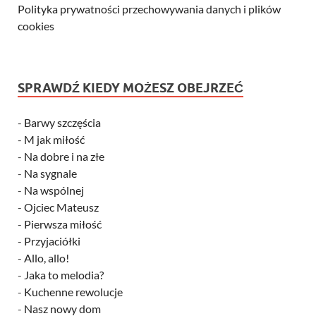
Polityka prywatności przechowywania danych i plików
cookies
SPRAWDŹ KIEDY MOŻESZ OBEJRZEĆ
-
Barwy szczęścia
-
M jak miłość
-
Na dobre i na złe
-
Na sygnale
-
Na wspólnej
-
Ojciec Mateusz
-
Pierwsza miłość
-
Przyjaciółki
-
Allo, allo!
-
Jaka to melodia?
-
Kuchenne rewolucje
-
Nasz nowy dom