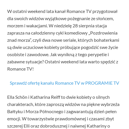
W ostatni weekend lata kanał Romance TV przygotował
dla swoich widzów wyjątkowe pożegnanie ze słońcem,
morzem i wakacjami. W niedzielę 28 sierpnia stacja
zaprasza na całodzienny cykl komediowy „Pozdrowienia
znad morza”, czyli dwa nowe seriale, których bohaterkami
są dwie uczuciowe kobiety próbujące pogodzić swe życie
osobiste i zawodowe. Jak wynikną z tego perypetie i
zabawne sytuacje? Ostatni weekend lata warto spędzić z
Romance TV!
Sprawdź ofertę kanału Romance TV w PROGRAMIE TV
Ella Schön i Katharina Reiff to dwie kobiety o silnych
charakterach, które zaproszą widzów na piękne wybrzeża
Bałtyku i Morza Północnego i zagwarantują dzień pełen
emocji. W towarzystwie prawdomównej i czasami zbyt
szczerej Elli oraz dobrodusznej i naiwnej Kathariny o