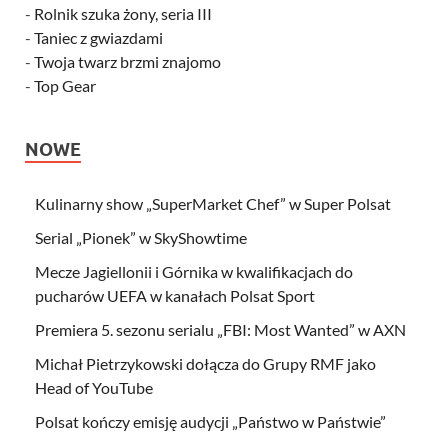
-
Rolnik szuka żony, seria III
-
Taniec z gwiazdami
-
Twoja twarz brzmi znajomo
-
Top Gear
NOWE
Kulinarny show „SuperMarket Chef” w Super Polsat
Serial „Pionek” w SkyShowtime
Mecze Jagiellonii i Górnika w kwalifikacjach do
pucharów UEFA w kanałach Polsat Sport
Premiera 5. sezonu serialu „FBI: Most Wanted” w AXN
Michał Pietrzykowski dołącza do Grupy RMF jako
Head of YouTube
Polsat kończy emisję audycji „Państwo w Państwie”