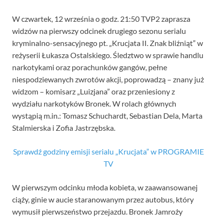
W czwartek, 12 września o godz. 21:50 TVP2 zaprasza
widzów na pierwszy odcinek drugiego sezonu serialu
kryminalno-sensacyjnego pt. „Krucjata II. Znak bliźniąt” w
reżyserii Łukasza Ostalskiego. Śledztwo w sprawie handlu
narkotykami oraz porachunków gangów, pełne
niespodziewanych zwrotów akcji, poprowadzą – znany już
widzom – komisarz „Luizjana” oraz przeniesiony z
wydziału narkotyków Bronek. W rolach głównych
wystąpią m.in.: Tomasz Schuchardt, Sebastian Dela, Marta
Stalmierska i Zofia Jastrzębska.
Sprawdź godziny emisji serialu „Krucjata” w PROGRAMIE
TV
W pierwszym odcinku młoda kobieta, w zaawansowanej
ciąży, ginie w aucie staranowanym przez autobus, który
wymusił pierwszeństwo przejazdu. Bronek Jamroży