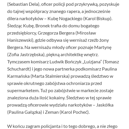
(Sebastian Dela), oficer policji pod przykrywką, pozyskuje
do tajnej współpracy znanego rapera, a jednocześnie
dilera narkotyków – Kubę Nogackiego (Karol Biskup).
Śledząc Kubę, Bronek trafia do domu bogatego
przedsiębiorcy, Grzegorza Bergera (Mirosław
Haniszewski), gdzie odbywa się wernisaż rzeźb żony
Bergera. Na wernisażu młody oficer poznaje Martynę
(Zofia Jastrzębska), piękną architektkę wnętrz.
Tymczasem komisarz Ludwik Bończyk „Luizjana” (Tomasz
Schuchardt) i jego nowa partnerka podkomisarz Paulina
Karmańska (Marta Stalmierska) prowadzą śledztwo w
sprawie okrutnego zabójstwa ochroniarza przed
supermarketem. Tuż po zabójstwie w markecie zostaje
znaleziona duża ilość kokainy. Śledztwo w tej sprawie
prowadzą oficerowie wydziału narkotyków – Jaskółka
(Paulina Gałązka) i Zeman (Karol Pocheć).
W końcu zagram policjanta i to tego dobrego, a nie złego