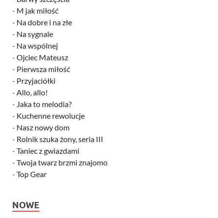
-
M jak miłość
-
Na dobre i na złe
-
Na sygnale
-
Na wspólnej
-
Ojciec Mateusz
-
Pierwsza miłość
-
Przyjaciółki
-
Allo, allo!
-
Jaka to melodia?
-
Kuchenne rewolucje
-
Nasz nowy dom
-
Rolnik szuka żony, seria III
-
Taniec z gwiazdami
-
Twoja twarz brzmi znajomo
-
Top Gear
NOWE