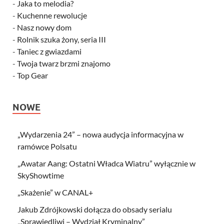
-
Jaka to melodia?
-
Kuchenne rewolucje
-
Nasz nowy dom
-
Rolnik szuka żony, seria III
-
Taniec z gwiazdami
-
Twoja twarz brzmi znajomo
-
Top Gear
NOWE
„Wydarzenia 24” – nowa audycja informacyjna w
ramówce Polsatu
„Awatar Aang: Ostatni Władca Wiatru” wyłącznie w
SkyShowtime
„Skażenie” w CANAL+
Jakub Zdrójkowski dołącza do obsady serialu
„Sprawiedliwi – Wydział Kryminalny”