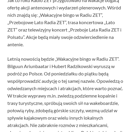
Jak co roku Radio ZET przygotowało na wakacje bogatą
ofertę akcji antenowych i wydarzeń plenerowych. Wśród
nich znajdą się: „Wakacyjne bingo w Radiu ZET”,
„Przebojowe Lato Radia ZET”, trasa koncertowa „Lato
ZET” oraz telewizyjny koncert „Przeboje Lata Radia ZET i
Polsatu”. Akcje będą miały swoje odzwierciedlenie na
antenie.
Letnią nowością będzie „Wakacyjne bingo w Radiu ZET”.
Bilguun Ariunbaatar i Hubert Radzikowski wyruszą w
podróż po Polsce. Od poniedziałku do piątku będą
współprowadzić audycję o tej samej nazwie. Opowiedzą o
odwiedzanych miejscach i atrakcjach, które warto poznać.
W trakcie wyprawy m.in. zwiedzą podziemne kopalnie i
trasy turystyczne, spróbują swoich sił na wakeboardzie,
połowią ryby, zdobędą górskie szczyty, wezmą udział w
spływie kajakowym oraz wielu innych lokalnych
atrakcjach. Nie zabraknie rozmów z mieszkańcami,