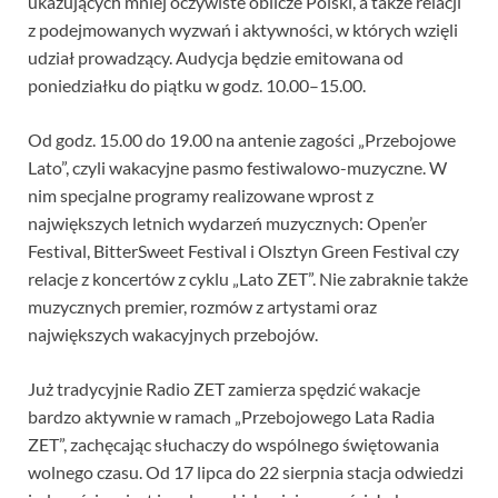
ukazujących mniej oczywiste oblicze Polski, a także relacji
z podejmowanych wyzwań i aktywności, w których wzięli
udział prowadzący. Audycja będzie emitowana od
poniedziałku do piątku w godz. 10.00–15.00.
Od godz. 15.00 do 19.00 na antenie zagości „Przebojowe
Lato”, czyli wakacyjne pasmo festiwalowo-muzyczne. W
nim specjalne programy realizowane wprost z
największych letnich wydarzeń muzycznych: Open’er
Festival, BitterSweet Festival i Olsztyn Green Festival czy
relacje z koncertów z cyklu „Lato ZET”. Nie zabraknie także
muzycznych premier, rozmów z artystami oraz
największych wakacyjnych przebojów.
Już tradycyjnie Radio ZET zamierza spędzić wakacje
bardzo aktywnie w ramach „Przebojowego Lata Radia
ZET”, zachęcając słuchaczy do wspólnego świętowania
wolnego czasu. Od 17 lipca do 22 sierpnia stacja odwiedzi