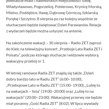
jedenaście miast i nadmorskich miejscowości: Łebę,
Władysławowo, Pogorzelicę, Pobierowo, Krynicę Morską,
Mielno, Poddębice, Iławę, Dąbrowę Górniczą, Szklarską
Porębę i Szczytno. 8 sierpnia po raz kolejny wspólnie ze
słuchaczami będzie świętować Dzień Parawanów. Relacje
z wydarzeń będzie można usłyszeć na antenie.
Na zakończenie wakacji – 30 sierpnia – Radio ZET zaprosi
do Kielc na telewizyjny koncert „Przeboje Lata Radia ZET i
Polsatu”, podczas którego słuchacze i widzowie wybiorą
wakacyjny przebój nr 1.
W letniej ramówce Radia ZET znajdą się także „Dzień
dobry bardzo lato w Radiu ZET” (6:00–10:00),
„Przebojowe Lato w Radiu ZET” (15:00–19:00), „Lubię to
na wakacjach – lista” (19:00–20:00) oraz „Lubię to na
wakacjach” (20:00–23:00). Wakacyjnej przerwy nie będzie
miał poranny „Gość Radia ZET” (8:02). W lipcu wywiady