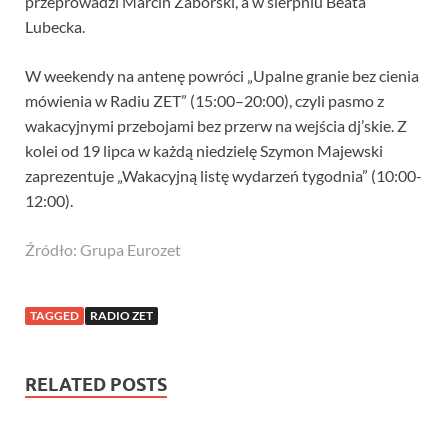
przeprowadzi Marcin Zaborski, a w sierpniu Beata
Lubecka.
W weekendy na antenę powróci „Upalne granie bez cienia
mówienia w Radiu ZET” (15:00–20:00), czyli pasmo z
wakacyjnymi przebojami bez przerw na wejścia dj’skie. Z
kolei od 19 lipca w każdą niedzielę Szymon Majewski
zaprezentuje „Wakacyjną listę wydarzeń tygodnia” (10:00-
12:00).
Źródło: Grupa Eurozet
TAGGED
RADIO ZET
RELATED POSTS