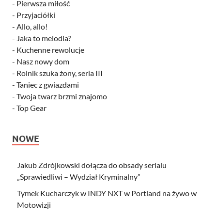
-
Pierwsza miłość
-
Przyjaciółki
-
Allo, allo!
-
Jaka to melodia?
-
Kuchenne rewolucje
-
Nasz nowy dom
-
Rolnik szuka żony, seria III
-
Taniec z gwiazdami
-
Twoja twarz brzmi znajomo
-
Top Gear
NOWE
Jakub Zdrójkowski dołącza do obsady serialu
„Sprawiedliwi – Wydział Kryminalny”
Tymek Kucharczyk w INDY NXT w Portland na żywo w
Motowizji