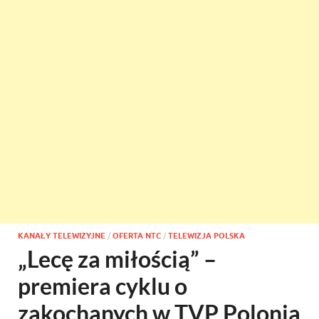
KANAŁY TELEWIZYJNE
/
OFERTA NTC
/
TELEWIZJA POLSKA
„Lecę za miłością” –
premiera cyklu o
zakochanych w TVP Polonia