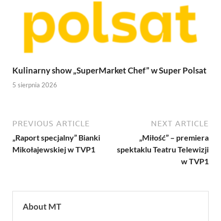
Kulinarny show „SuperMarket Chef” w Super Polsat
5 sierpnia 2026
PREVIOUS ARTICLE
NEXT ARTICLE
„Raport specjalny” Bianki
„Miłość” – premiera
Mikołajewskiej w TVP1
spektaklu Teatru Telewizji
w TVP1
About MT