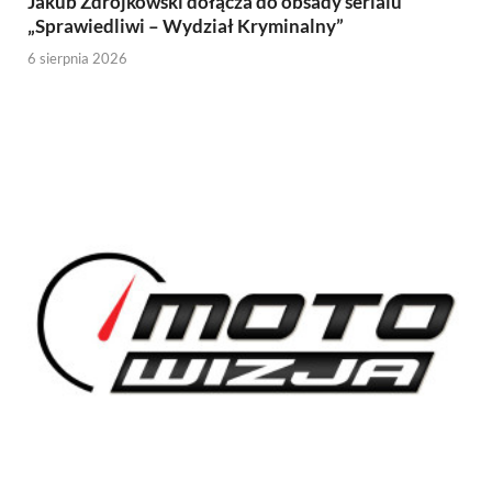
Jakub Zdrójkowski dołącza do obsady serialu
„Sprawiedliwi – Wydział Kryminalny”
6 sierpnia 2026