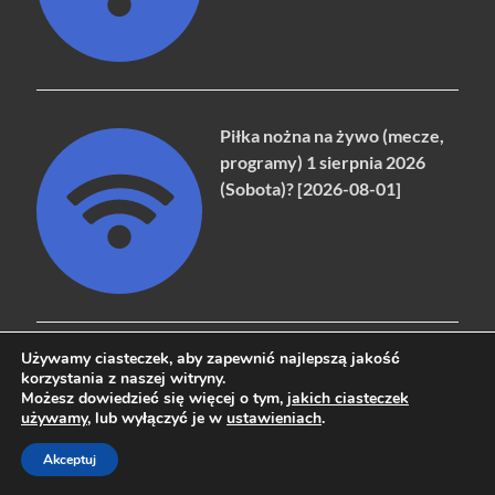
Piłka nożna na żywo (mecze,
programy) 1 sierpnia 2026
(Sobota)? [2026-08-01]
Używamy ciasteczek, aby zapewnić najlepszą jakość
korzystania z naszej witryny.
Możesz dowiedzieć się więcej o tym,
jakich ciasteczek
Copyright © 2026
naziemna.info - Telewizja cyfrowa, Radio,
używamy
, lub wyłączyć je w
ustawieniach
.
Wideo online, VOD
.
Akceptuj
Powered by
WordPress
and
HitMag
.