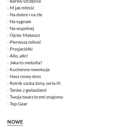
-
Barwy szczęścia
-
M jak miłość
-
Na dobre i na złe
-
Na sygnale
-
Na wspólnej
-
Ojciec Mateusz
-
Pierwsza miłość
-
Przyjaciółki
-
Allo, allo!
-
Jaka to melodia?
-
Kuchenne rewolucje
-
Nasz nowy dom
-
Rolnik szuka żony, seria III
-
Taniec z gwiazdami
-
Twoja twarz brzmi znajomo
-
Top Gear
NOWE