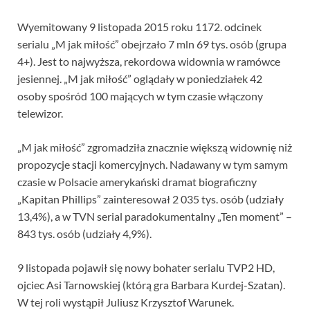
Wyemitowany 9 listopada 2015 roku 1172. odcinek
serialu „M jak miłość” obejrzało 7 mln 69 tys. osób (grupa
4+). Jest to najwyższa, rekordowa widownia w ramówce
jesiennej. „M jak miłość” oglądały w poniedziałek 42
osoby spośród 100 mających w tym czasie włączony
telewizor.
„M jak miłość” zgromadziła znacznie większą widownię niż
propozycje stacji komercyjnych. Nadawany w tym samym
czasie w Polsacie amerykański dramat biograficzny
„Kapitan Phillips” zainteresował 2 035 tys. osób (udziały
13,4%), a w TVN serial paradokumentalny „Ten moment” –
843 tys. osób (udziały 4,9%).
9 listopada pojawił się nowy bohater serialu TVP2 HD,
ojciec Asi Tarnowskiej (którą gra Barbara Kurdej-Szatan).
W tej roli wystąpił Juliusz Krzysztof Warunek.