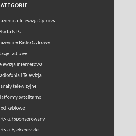
KATEGORIE
aziemna Telewizja Cyfrowa
ferta NTC
aziemne Radio Cyfrowe
tacje radiowe
elewizja internetowa
adiofonia i Telewizja
anały telewizyjne
latformy satelitarne
ieci kablowe
rtykuł sponsorowany
rtykuły eksperckie