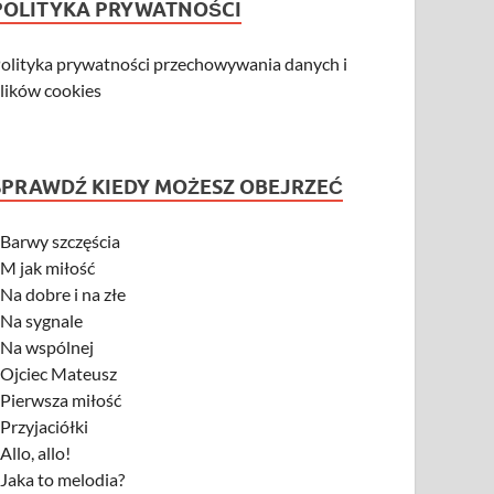
POLITYKA PRYWATNOŚCI
olityka prywatności przechowywania danych i
lików cookies
SPRAWDŹ KIEDY MOŻESZ OBEJRZEĆ
-
Barwy szczęścia
-
M jak miłość
-
Na dobre i na złe
-
Na sygnale
-
Na wspólnej
-
Ojciec Mateusz
-
Pierwsza miłość
-
Przyjaciółki
-
Allo, allo!
-
Jaka to melodia?