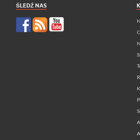
ŚLEDŹ NAS
N
O
N
S
T
R
K
P
S
A
A