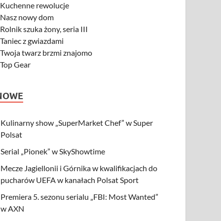
-
Kuchenne rewolucje
-
Nasz nowy dom
-
Rolnik szuka żony, seria III
-
Taniec z gwiazdami
-
Twoja twarz brzmi znajomo
-
Top Gear
NOWE
Kulinarny show „SuperMarket Chef” w Super
Polsat
Serial „Pionek” w SkyShowtime
Mecze Jagiellonii i Górnika w kwalifikacjach do
pucharów UEFA w kanałach Polsat Sport
Premiera 5. sezonu serialu „FBI: Most Wanted”
w AXN