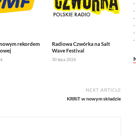
 nowym rekordem
Radiowa Czwórka na Salt
iowej
Wave Festival
26
30 lipca 2026
NEXT ARTICLE
KRRiT w nowym składzie