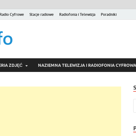
Radio Cyfrowe
Stacje radiowe
Radiofonia i Telewizja
Poradniki
naziemna.info – Telew
Niezależny portal medialny poświęcony Naziemnej Telewizji Cy
serwisom wideo na życzenie (VOD).
Wideo online, VOD
RIA ZDJĘĆ
NAZIEMNA TELEWIZJA I RADIOFONIA CYFROW