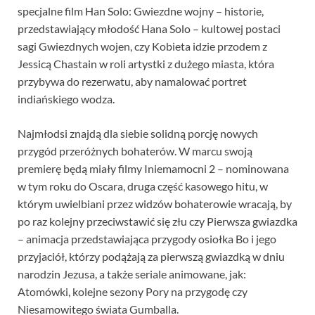
specjalne film Han Solo: Gwiezdne wojny – historie,
przedstawiający młodość Hana Solo – kultowej postaci
sagi Gwiezdnych wojen, czy Kobieta idzie przodem z
Jessicą Chastain w roli artystki z dużego miasta, która
przybywa do rezerwatu, aby namalować portret
indiańskiego wodza.
Najmłodsi znajdą dla siebie solidną porcję nowych
przygód przeróżnych bohaterów. W marcu swoją
premierę będą miały filmy Iniemamocni 2 – nominowana
w tym roku do Oscara, druga część kasowego hitu, w
którym uwielbiani przez widzów bohaterowie wracają, by
po raz kolejny przeciwstawić się złu czy Pierwsza gwiazdka
– animacja przedstawiająca przygody osiołka Bo i jego
przyjaciół, którzy podążają za pierwszą gwiazdką w dniu
narodzin Jezusa, a także seriale animowane, jak:
Atomówki, kolejne sezony Pory na przygodę czy
Niesamowitego świata Gumballa.