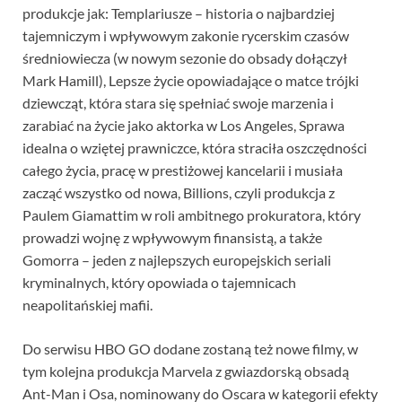
produkcje jak: Templariusze – historia o najbardziej
tajemniczym i wpływowym zakonie rycerskim czasów
średniowiecza (w nowym sezonie do obsady dołączył
Mark Hamill), Lepsze życie opowiadające o matce trójki
dziewcząt, która stara się spełniać swoje marzenia i
zarabiać na życie jako aktorka w Los Angeles, Sprawa
idealna o wziętej prawniczce, która straciła oszczędności
całego życia, pracę w prestiżowej kancelarii i musiała
zacząć wszystko od nowa, Billions, czyli produkcja z
Paulem Giamattim w roli ambitnego prokuratora, który
prowadzi wojnę z wpływowym finansistą, a także
Gomorra – jeden z najlepszych europejskich seriali
kryminalnych, który opowiada o tajemnicach
neapolitańskiej mafii.
Do serwisu HBO GO dodane zostaną też nowe filmy, w
tym kolejna produkcja Marvela z gwiazdorską obsadą
Ant-Man i Osa, nominowany do Oscara w kategorii efekty