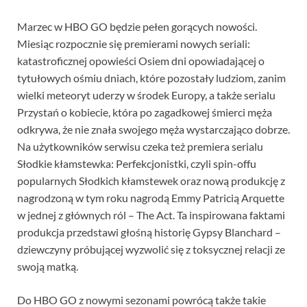
Marzec w HBO GO będzie pełen gorących nowości.
Miesiąc rozpocznie się premierami nowych seriali:
katastroficznej opowieści Osiem dni opowiadającej o
tytułowych ośmiu dniach, które pozostały ludziom, zanim
wielki meteoryt uderzy w środek Europy, a także serialu
Przystań o kobiecie, która po zagadkowej śmierci męża
odkrywa, że nie znała swojego męża wystarczająco dobrze.
Na użytkowników serwisu czeka też premiera serialu
Słodkie kłamstewka: Perfekcjonistki, czyli spin-offu
popularnych Słodkich kłamstewek oraz nową produkcję z
nagrodzoną w tym roku nagrodą Emmy Patricią Arquette
w jednej z głównych ról – The Act. Ta inspirowana faktami
produkcja przedstawi głośną historię Gypsy Blanchard –
dziewczyny próbującej wyzwolić się z toksycznej relacji ze
swoją matką.
Do HBO GO z nowymi sezonami powrócą także takie