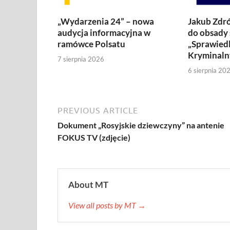
„Wydarzenia 24” – nowa
Jakub Zdró
audycja informacyjna w
do obsady 
ramówce Polsatu
„Sprawiedl
Kryminaln
7 sierpnia 2026
6 sierpnia 20
PREVIOUS ARTICLE
Dokument „Rosyjskie dziewczyny” na antenie
FOKUS TV (zdjęcie)
About MT
View all posts by MT →