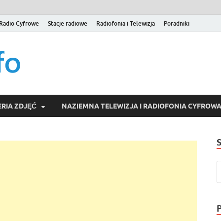
Radio Cyfrowe
Stacje radiowe
Radiofonia i Telewizja
Poradniki
naziemna.info – Telew
Niezależny portal medialny poświęcony Naziemnej Telewizji Cy
serwisom wideo na życzenie (VOD).
Wideo online, VOD
RIA ZDJĘĆ
NAZIEMNA TELEWIZJA I RADIOFONIA CYFROW