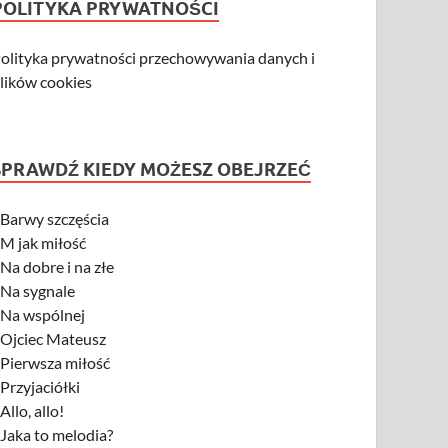
POLITYKA PRYWATNOŚCI
olityka prywatności przechowywania danych i
lików cookies
SPRAWDŹ KIEDY MOŻESZ OBEJRZEĆ
-
Barwy szczęścia
-
M jak miłość
-
Na dobre i na złe
-
Na sygnale
-
Na wspólnej
-
Ojciec Mateusz
-
Pierwsza miłość
-
Przyjaciółki
-
Allo, allo!
-
Jaka to melodia?