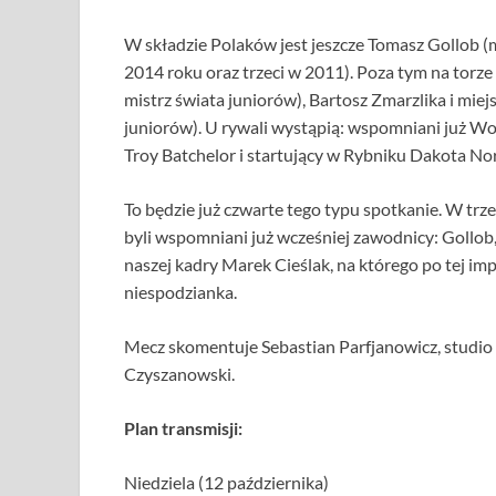
W składzie Polaków jest jeszcze Tomasz Gollob (m
2014 roku oraz trzeci w 2011). Poza tym na torz
mistrz świata juniorów), Bartosz Zmarzlika i m
juniorów). U rywali wystąpią: wspomniani już Wof
Troy Batchelor i startujący w Rybniku Dakota Nor
To będzie już czwarte tego typu spotkanie. W trze
byli wspomniani już wcześniej zawodnicy: Gollob
naszej kadry Marek Cieślak, na którego po tej im
niespodzianka.
Mecz skomentuje Sebastian Parfjanowicz, studio
Czyszanowski.
Plan transmisji:
Niedziela (12 października)