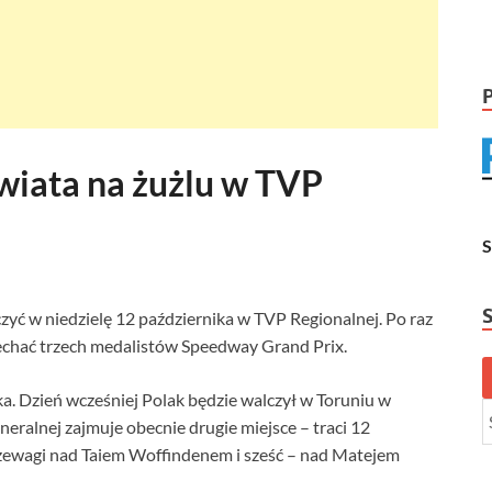
wiata na żużlu w TVP
yć w niedzielę 12 października w TVP Regionalnej. Po raz
echać trzech medalistów Speedway Grand Prix.
. Dzień wcześniej Polak będzie walczył w Toruniu w
neralnej zajmuje obecnie drugie miejsce – traci 12
zewagi nad Taiem Woffindenem i sześć – nad Matejem