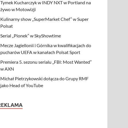
Tymek Kucharczyk w INDY NXT w Portland na
żywo w Motowizji
Kulinarny show „SuperMarket Chef” w Super
Polsat
Serial „Pionek” w SkyShowtime
Mecze Jagiellonii i Górnika w kwalifikacjach do
pucharów UEFA w kanałach Polsat Sport
Premiera 5. sezonu serialu „FBI: Most Wanted”
w AXN
Michał Pietrzykowski dołącza do Grupy RMF
jako Head of YouTube
REKLAMA