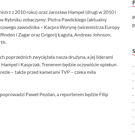
istrz z 2010 roku) oraz Jarosław Hampel (drugi w 2010 i
P
e w Rybniku zobaczymy: Piotra Pawlickiego (aktualny
p
iejscowego zawodnika – Kacpra Worynę (wicemistrza Europy
finden i Zagar oraz Grigorij Łaguta, Andreas Johnson,
th.
ch poprzednich zwyciężała nasza drużyna, a jej liderami
, Hampel i Kasprzak. Trenerem będzie oczywiście opiekun
prezie – także przed kamerami TVP – czeka miła
 poprowadzi Paweł Pezdan, a reporterem będzie Filip