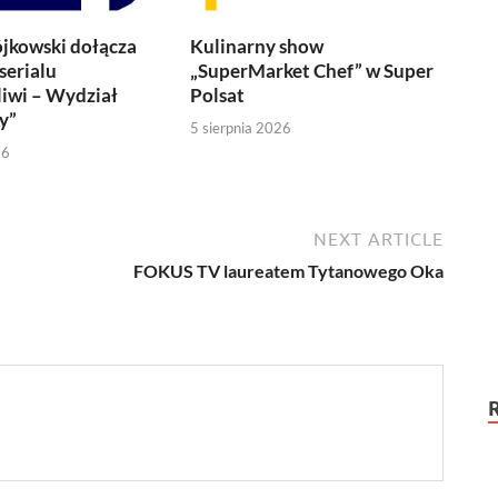
jkowski dołącza
Kulinarny show
serialu
„SuperMarket Chef” w Super
iwi – Wydział
Polsat
y”
5 sierpnia 2026
26
NEXT ARTICLE
FOKUS TV laureatem Tytanowego Oka