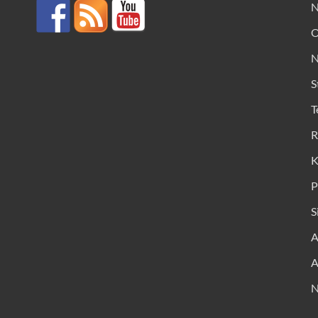
N
O
N
S
T
R
K
P
S
A
A
N