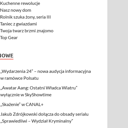
-
Kuchenne rewolucje
-
Nasz nowy dom
-
Rolnik szuka żony, seria III
-
Taniec z gwiazdami
-
Twoja twarz brzmi znajomo
-
Top Gear
NOWE
„Wydarzenia 24” – nowa audycja informacyjna
w ramówce Polsatu
„Awatar Aang: Ostatni Władca Wiatru”
wyłącznie w SkyShowtime
„Skażenie” w CANAL+
Jakub Zdrójkowski dołącza do obsady serialu
„Sprawiedliwi – Wydział Kryminalny”