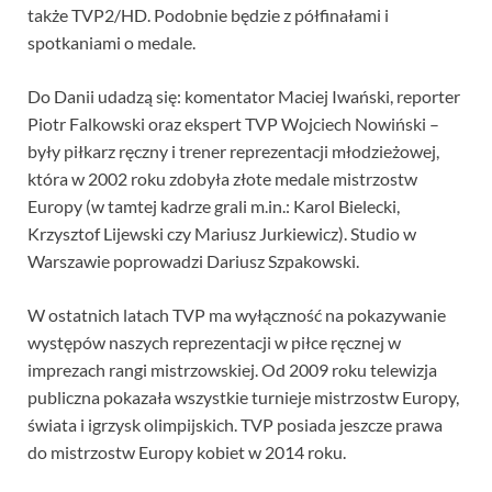
także TVP2/HD. Podobnie będzie z półfinałami i
spotkaniami o medale.
Do Danii udadzą się: komentator Maciej Iwański, reporter
Piotr Falkowski oraz ekspert TVP Wojciech Nowiński –
były piłkarz ręczny i trener reprezentacji młodzieżowej,
która w 2002 roku zdobyła złote medale mistrzostw
Europy (w tamtej kadrze grali m.in.: Karol Bielecki,
Krzysztof Lijewski czy Mariusz Jurkiewicz). Studio w
Warszawie poprowadzi Dariusz Szpakowski.
W ostatnich latach TVP ma wyłączność na pokazywanie
występów naszych reprezentacji w piłce ręcznej w
imprezach rangi mistrzowskiej. Od 2009 roku telewizja
publiczna pokazała wszystkie turnieje mistrzostw Europy,
świata i igrzysk olimpijskich. TVP posiada jeszcze prawa
do mistrzostw Europy kobiet w 2014 roku.