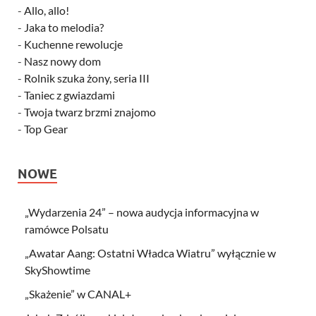
-
Allo, allo!
-
Jaka to melodia?
-
Kuchenne rewolucje
-
Nasz nowy dom
-
Rolnik szuka żony, seria III
-
Taniec z gwiazdami
-
Twoja twarz brzmi znajomo
-
Top Gear
NOWE
„Wydarzenia 24” – nowa audycja informacyjna w
ramówce Polsatu
„Awatar Aang: Ostatni Władca Wiatru” wyłącznie w
SkyShowtime
„Skażenie” w CANAL+