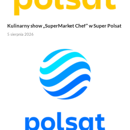
Kulinarny show „SuperMarket Chef” w Super Polsat
5 sierpnia 2026