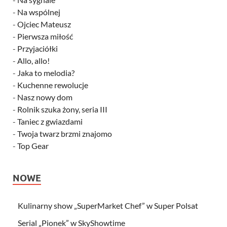
-
Na wspólnej
-
Ojciec Mateusz
-
Pierwsza miłość
-
Przyjaciółki
-
Allo, allo!
-
Jaka to melodia?
-
Kuchenne rewolucje
-
Nasz nowy dom
-
Rolnik szuka żony, seria III
-
Taniec z gwiazdami
-
Twoja twarz brzmi znajomo
-
Top Gear
NOWE
Kulinarny show „SuperMarket Chef” w Super Polsat
Serial „Pionek” w SkyShowtime