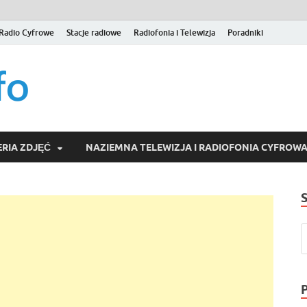
Radio Cyfrowe
Stacje radiowe
Radiofonia i Telewizja
Poradniki
naziemna.info – Telew
Niezależny portal medialny poświęcony Naziemnej Telewizji Cy
serwisom wideo na życzenie (VOD).
Wideo online, VOD
RIA ZDJĘĆ
NAZIEMNA TELEWIZJA I RADIOFONIA CYFROW