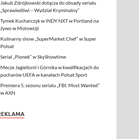
Jakub Zdrójkowski dołącza do obsady serialu
„Sprawiedliwi – Wydział Kryminalny”
Tymek Kucharczyk w INDY NXT w Portland na
żywo w Motowizji
Kulinarny show „SuperMarket Chef” w Super
Polsat
Serial „Pionek” w SkyShowtime
Mecze Jagiellonii i Górnika w kwalifikacjach do
pucharów UEFA w kanałach Polsat Sport
Premiera 5. sezonu serialu „FBI: Most Wanted”
w AXN
REKLAMA