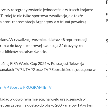
erwszy rozegrany zostanie jednocześnie w trzech krajach:
P
rniej to nie tylko sportowa rywalizacja, ale także
p
ta broni reprezentacja Argentyny, a o triumf powalczą
ny. W rywalizacji weźmie udział aż 48 reprezentacji
up, a do fazy pucharowej awansują 32 drużyny, co
dla kibiców na całym świecie.
ożnej FIFA World Cup 2026 w Polsce jest Telewizja
kanałach TVP1, TVP2 oraz TVP Sport, które są dostępne w
łu TVP Sport w PROGRAMIE TV
ądać w dowolnym miejscu, na wielu urządzeniach w
kiet ten zapewnia dostęp do blisko 200 kanałów TV, w tym