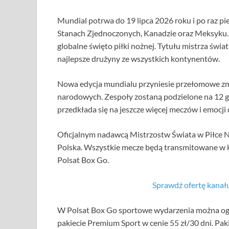
Mundial potrwa do 19 lipca 2026 roku i po raz pi
Stanach Zjednoczonych, Kanadzie oraz Meksyku. Tu
globalne święto piłki nożnej. Tytułu mistrza świa
najlepsze drużyny ze wszystkich kontynentów.
Nowa edycja mundialu przyniesie przełomowe zmia
narodowych. Zespoły zostaną podzielone na 12 gr
przedkłada się na jeszcze więcej meczów i emocji 
Oficjalnym nadawcą Mistrzostw Świata w Piłce N
Polska. Wszystkie mecze będą transmitowane w 
Polsat Box Go.
Sprawdź ofertę kana
W Polsat Box Go sportowe wydarzenia można ogl
pakiecie Premium Sport w cenie 55 zł/30 dni. Pa