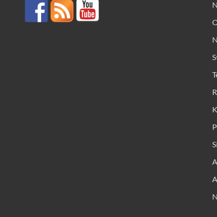
N
O
N
S
T
R
K
P
S
A
A
N