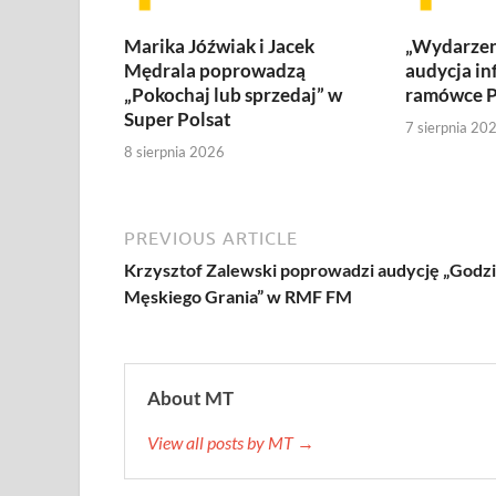
Marika Jóźwiak i Jacek
„Wydarzen
Mędrala poprowadzą
audycja in
„Pokochaj lub sprzedaj” w
ramówce P
Super Polsat
7 sierpnia 20
8 sierpnia 2026
PREVIOUS ARTICLE
Krzysztof Zalewski poprowadzi audycję „Godz
Męskiego Grania” w RMF FM
About MT
View all posts by MT →