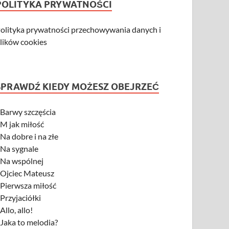
POLITYKA PRYWATNOŚCI
olityka prywatności przechowywania danych i
lików cookies
SPRAWDŹ KIEDY MOŻESZ OBEJRZEĆ
-
Barwy szczęścia
-
M jak miłość
-
Na dobre i na złe
-
Na sygnale
-
Na wspólnej
-
Ojciec Mateusz
-
Pierwsza miłość
-
Przyjaciółki
-
Allo, allo!
-
Jaka to melodia?