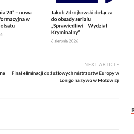
ia 24” – nowa
Jakub Zdrójkowski dołącza
formacyjna w
do obsady serialu
olsatu
„Sprawiedliwi – Wydział
Kryminalny”
26
6 sierpnia 2026
NEXT ARTICLE
ina
Finał eliminacji do żużlowych mistrzostw Europy w
Lonigo na żywo w Motowizji