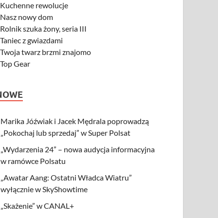
-
Kuchenne rewolucje
-
Nasz nowy dom
-
Rolnik szuka żony, seria III
-
Taniec z gwiazdami
-
Twoja twarz brzmi znajomo
-
Top Gear
NOWE
Marika Jóźwiak i Jacek Mędrala poprowadzą
„Pokochaj lub sprzedaj” w Super Polsat
„Wydarzenia 24” – nowa audycja informacyjna
w ramówce Polsatu
„Awatar Aang: Ostatni Władca Wiatru”
wyłącznie w SkyShowtime
„Skażenie” w CANAL+