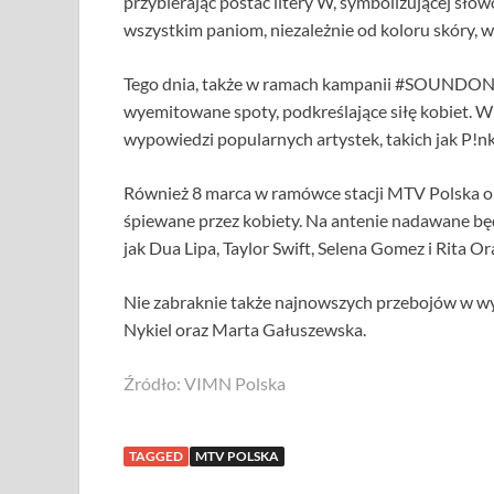
przybierając postać litery W, symbolizującej s
wszystkim paniom, niezależnie od koloru skóry, 
Tego dnia, także w ramach kampanii #SOUNDON, 
wyemitowane spoty, podkreślające siłę kobiet. W 
wypowiedzi popularnych artystek, takich jak P!nk
Również 8 marca w ramówce stacji MTV Polska o
śpiewane przez kobiety. Na antenie nadawane będ
jak Dua Lipa, Taylor Swift, Selena Gomez i Rita Or
Nie zabraknie także najnowszych przebojów w wyk
Nykiel oraz Marta Gałuszewska.
Źródło: VIMN Polska
TAGGED
MTV POLSKA