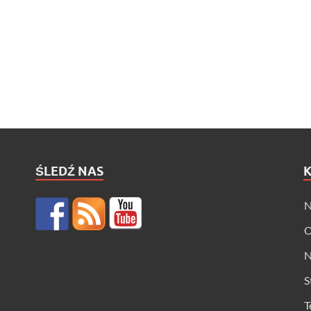
ŚLEDŹ NAS
N
O
N
S
T