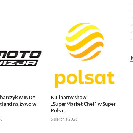
harczyk w INDY
Kulinarny show
tland na żywo w
„SuperMarket Chef” w Super
Polsat
26
5 sierpnia 2026