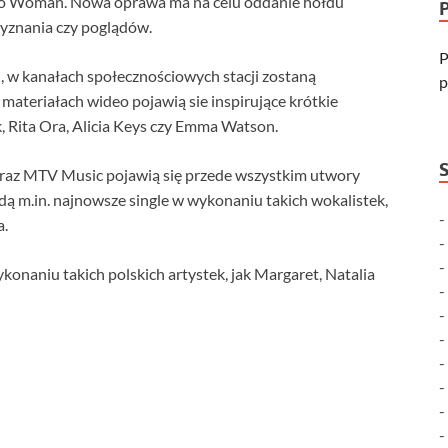
łowo Woman. Nowa oprawa ma na celu oddanie hołdu
wyznania czy poglądów.
P
w kanałach społecznościowych stacji zostaną
p
materiałach wideo pojawią sie inspirujące krótkie
, Rita Ora, Alicia Keys czy Emma Watson.
raz MTV Music pojawią się przede wszystkim utwory
ą m.in. najnowsze single w wykonaniu takich wokalistek,
a.
onaniu takich polskich artystek, jak Margaret, Natalia