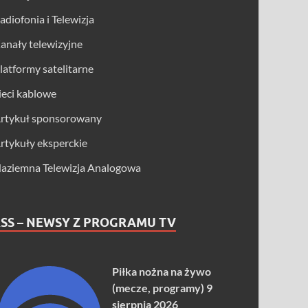
adiofonia i Telewizja
anały telewizyjne
latformy satelitarne
ieci kablowe
rtykuł sponsorowany
rtykuły eksperckie
aziemna Telewizja Analogowa
SS – NEWSY Z PROGRAMU TV
Piłka nożna na żywo
(mecze, programy) 9
sierpnia 2026