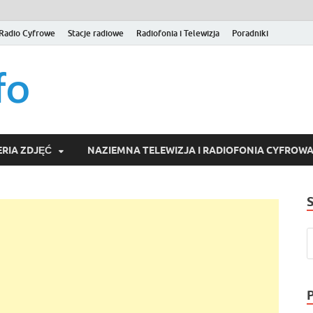
Radio Cyfrowe
Stacje radiowe
Radiofonia i Telewizja
Poradniki
naziemna.info – Telew
Niezależny portal medialny poświęcony Naziemnej Telewizji Cy
serwisom wideo na życzenie (VOD).
Wideo online, VOD
RIA ZDJĘĆ
NAZIEMNA TELEWIZJA I RADIOFONIA CYFROW