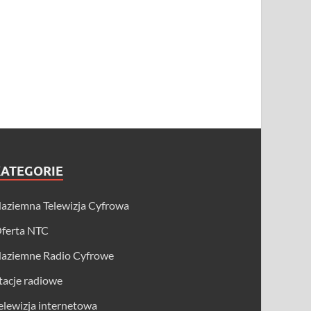
KATEGORIE
aziemna Telewizja Cyfrowa
ferta NTC
aziemne Radio Cyfrowe
tacje radiowe
elewizja internetowa