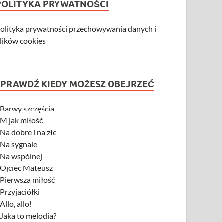
POLITYKA PRYWATNOŚCI
olityka prywatności przechowywania danych i
lików cookies
SPRAWDŹ KIEDY MOŻESZ OBEJRZEĆ
-
Barwy szczęścia
-
M jak miłość
-
Na dobre i na złe
-
Na sygnale
-
Na wspólnej
-
Ojciec Mateusz
-
Pierwsza miłość
-
Przyjaciółki
-
Allo, allo!
-
Jaka to melodia?