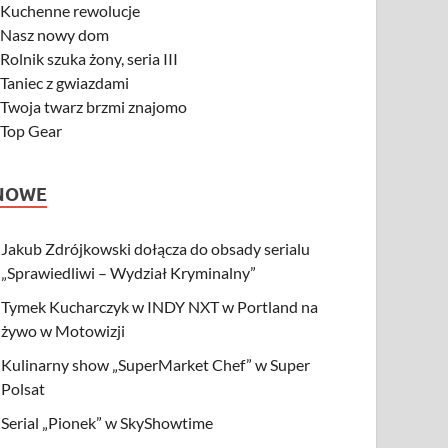
-
Kuchenne rewolucje
-
Nasz nowy dom
-
Rolnik szuka żony, seria III
-
Taniec z gwiazdami
-
Twoja twarz brzmi znajomo
-
Top Gear
NOWE
Jakub Zdrójkowski dołącza do obsady serialu
„Sprawiedliwi – Wydział Kryminalny”
Tymek Kucharczyk w INDY NXT w Portland na
żywo w Motowizji
Kulinarny show „SuperMarket Chef” w Super
Polsat
Serial „Pionek” w SkyShowtime