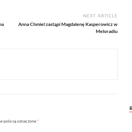
NEXT ARTICLE
na
Anna Chmiel zastąpi Magdalenę Kasperowicz w
Meloradiu
 pola są oznaczone
*