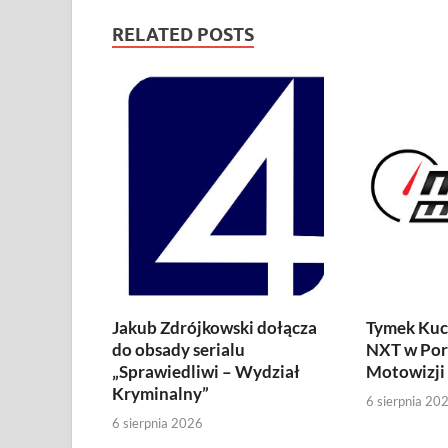
RELATED POSTS
Jakub Zdrójkowski dołącza
Tymek Kuc
do obsady serialu
NXT w Por
„Sprawiedliwi – Wydział
Motowizji
Kryminalny”
6 sierpnia 20
6 sierpnia 2026