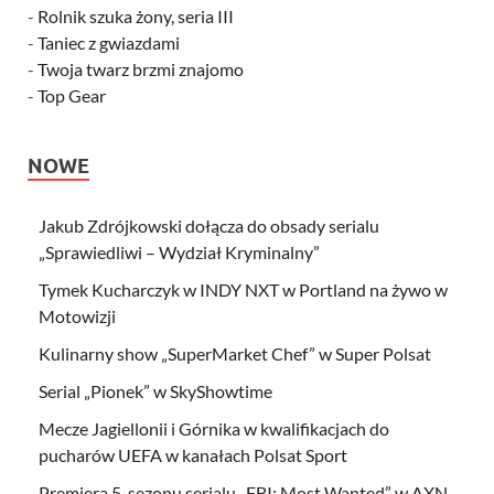
-
Rolnik szuka żony, seria III
-
Taniec z gwiazdami
-
Twoja twarz brzmi znajomo
-
Top Gear
NOWE
Jakub Zdrójkowski dołącza do obsady serialu
„Sprawiedliwi – Wydział Kryminalny”
Tymek Kucharczyk w INDY NXT w Portland na żywo w
Motowizji
Kulinarny show „SuperMarket Chef” w Super Polsat
Serial „Pionek” w SkyShowtime
Mecze Jagiellonii i Górnika w kwalifikacjach do
pucharów UEFA w kanałach Polsat Sport
Premiera 5. sezonu serialu „FBI: Most Wanted” w AXN