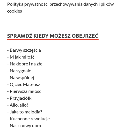
Polityka prywatności przechowywania danych i plików
cookies
SPRAWDŹ KIEDY MOŻESZ OBEJRZEĆ
-
Barwy szczęścia
-
M jak miłość
-
Na dobre i na złe
-
Na sygnale
-
Na wspólnej
-
Ojciec Mateusz
-
Pierwsza miłość
-
Przyjaciółki
-
Allo, allo!
-
Jaka to melodia?
-
Kuchenne rewolucje
-
Nasz nowy dom