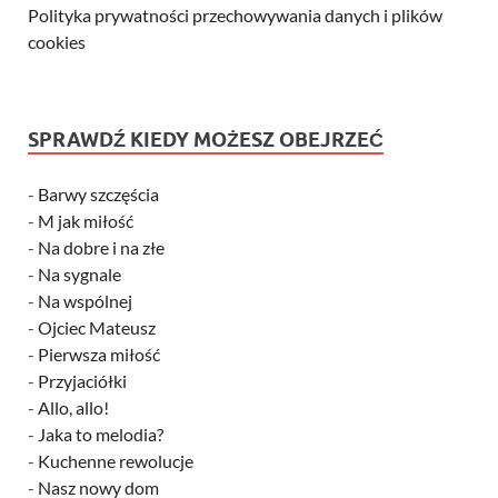
Polityka prywatności przechowywania danych i plików
cookies
SPRAWDŹ KIEDY MOŻESZ OBEJRZEĆ
-
Barwy szczęścia
-
M jak miłość
-
Na dobre i na złe
-
Na sygnale
-
Na wspólnej
-
Ojciec Mateusz
-
Pierwsza miłość
-
Przyjaciółki
-
Allo, allo!
-
Jaka to melodia?
-
Kuchenne rewolucje
-
Nasz nowy dom