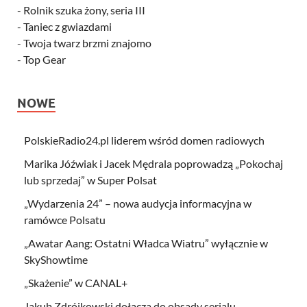
-
Rolnik szuka żony, seria III
-
Taniec z gwiazdami
-
Twoja twarz brzmi znajomo
-
Top Gear
NOWE
PolskieRadio24.pl liderem wśród domen radiowych
Marika Jóźwiak i Jacek Mędrala poprowadzą „Pokochaj
lub sprzedaj” w Super Polsat
„Wydarzenia 24” – nowa audycja informacyjna w
ramówce Polsatu
„Awatar Aang: Ostatni Władca Wiatru” wyłącznie w
SkyShowtime
„Skażenie” w CANAL+
Jakub Zdrójkowski dołącza do obsady serialu