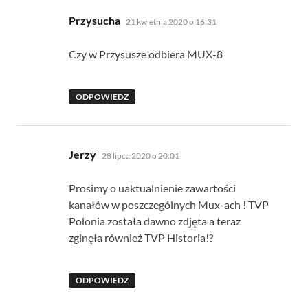
pisze:
Przysucha
21 kwietnia 2020 o 16:31
Czy w Przysusze odbiera MUX-8
ODPOWIEDZ
pisze:
Jerzy
28 lipca 2020 o 20:01
Prosimy o uaktualnienie zawartości
kanałów w poszczególnych Mux-ach ! TVP
Polonia została dawno zdjęta a teraz
zginęła również TVP Historia!?
ODPOWIEDZ