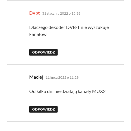
pisze:
Dvbt
31 stycznia 2022 o 15:38
Dlaczego dekoder DVB-T nie wyszukuje
kanałów
ODPOWIEDZ
pisze:
Maciej
11 lipca 2022 o 11:29
Od kilku dni nie działają kanały MUX2
ODPOWIEDZ