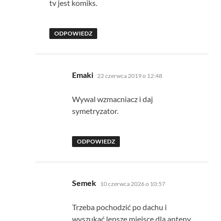
tv jest komiks.
ODPOWIEDZ
pisze:
Emaki
22 czerwca 2019 o 12:48
Wywal wzmacniacz i daj
symetryzator.
ODPOWIEDZ
pisze:
Semek
10 czerwca 2026 o 10:57
Trzeba pochodzić po dachu i
wyszukać lepsze miejsce dla anteny.