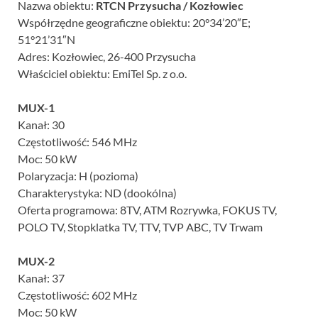
Nazwa obiektu:
RTCN Przysucha / Kozłowiec
Współrzędne geograficzne obiektu: 20°34’20″E;
51°21’31″N
Adres: Kozłowiec, 26-400 Przysucha
Właściciel obiektu: EmiTel Sp. z o.o.
MUX-1
Kanał: 30
Częstotliwość: 546 MHz
Moc: 50 kW
Polaryzacja: H (pozioma)
Charakterystyka: ND (dookólna)
Oferta programowa: 8TV, ATM Rozrywka, FOKUS TV,
POLO TV, Stopklatka TV, TTV, TVP ABC, TV Trwam
MUX-2
Kanał: 37
Częstotliwość: 602 MHz
Moc: 50 kW