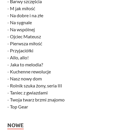
-
Barwy szczęścia
-
M jak miłość
-
Na dobre i na złe
-
Na sygnale
-
Na wspólnej
-
Ojciec Mateusz
-
Pierwsza miłość
-
Przyjaciółki
-
Allo, allo!
-
Jaka to melodia?
-
Kuchenne rewolucje
-
Nasz nowy dom
-
Rolnik szuka żony, seria III
-
Taniec z gwiazdami
-
Twoja twarz brzmi znajomo
-
Top Gear
NOWE