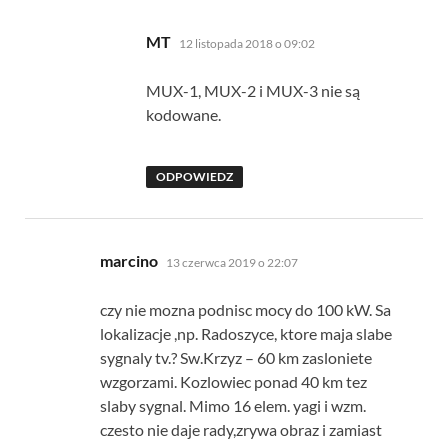
pisze:
MT
12 listopada 2018 o 09:02
MUX-1, MUX-2 i MUX-3 nie są
kodowane.
ODPOWIEDZ
pisze:
marcino
13 czerwca 2019 o 22:07
czy nie mozna podnisc mocy do 100 kW. Sa
lokalizacje ,np. Radoszyce, ktore maja slabe
sygnaly tv.? Sw.Krzyz – 60 km zasloniete
wzgorzami. Kozlowiec ponad 40 km tez
slaby sygnal. Mimo 16 elem. yagi i wzm.
czesto nie daje rady,zrywa obraz i zamiast