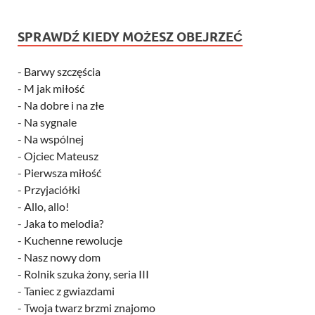
SPRAWDŹ KIEDY MOŻESZ OBEJRZEĆ
-
Barwy szczęścia
-
M jak miłość
-
Na dobre i na złe
-
Na sygnale
-
Na wspólnej
-
Ojciec Mateusz
-
Pierwsza miłość
-
Przyjaciółki
-
Allo, allo!
-
Jaka to melodia?
-
Kuchenne rewolucje
-
Nasz nowy dom
-
Rolnik szuka żony, seria III
-
Taniec z gwiazdami
-
Twoja twarz brzmi znajomo