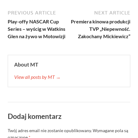
PREVIOUS ARTICLE
NEXT ARTICLE
Play-offy NASCAR Cup
Premiera kinowa produkcji
Series – wyścig w Watkins
TVP „Niepewność.
Glen na żywo w Motowizji
Zakochany Mickiewicz”
About MT
View all posts by MT →
Dodaj komentarz
Twój adres email nie zostanie opublikowany.
Wymagane pola są
oznaczone
*