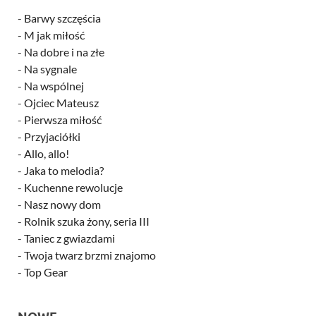
-
Barwy szczęścia
-
M jak miłość
-
Na dobre i na złe
-
Na sygnale
-
Na wspólnej
-
Ojciec Mateusz
-
Pierwsza miłość
-
Przyjaciółki
-
Allo, allo!
-
Jaka to melodia?
-
Kuchenne rewolucje
-
Nasz nowy dom
-
Rolnik szuka żony, seria III
-
Taniec z gwiazdami
-
Twoja twarz brzmi znajomo
-
Top Gear