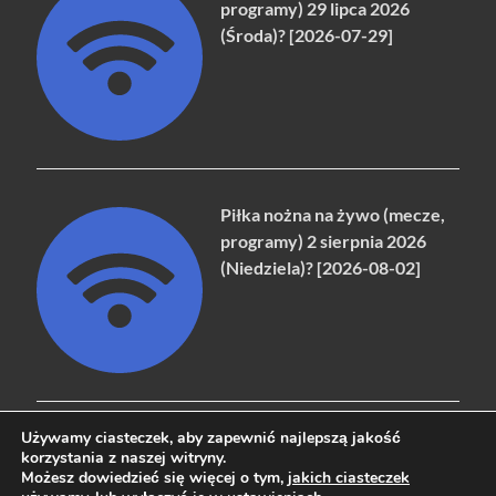
programy) 29 lipca 2026
(Środa)? [2026-07-29]
Piłka nożna na żywo (mecze,
programy) 2 sierpnia 2026
(Niedziela)? [2026-08-02]
Używamy ciasteczek, aby zapewnić najlepszą jakość
korzystania z naszej witryny.
Możesz dowiedzieć się więcej o tym,
jakich ciasteczek
Copyright © 2026
naziemna.info - Telewizja cyfrowa, Radio,