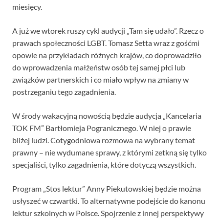
miesięcy.
A już we wtorek ruszy cykl audycji „Tam się udało”. Rzecz o
prawach społeczności LGBT. Tomasz Setta wraz z gośćmi
opowie na przykładach różnych krajów, co doprowadziło
do wprowadzenia małżeństw osób tej samej płci lub
związków partnerskich i co miało wpływ na zmiany w
postrzeganiu tego zagadnienia.
W środy wakacyjną nowością będzie audycja „Kancelaria
TOK FM” Bartłomieja Pogranicznego. W niej o prawie
bliżej ludzi. Cotygodniowa rozmowa na wybrany temat
prawny – nie wydumane sprawy, z którymi zetkną się tylko
specjaliści, tylko zagadnienia, które dotyczą wszystkich.
Program „Stos lektur” Anny Piekutowskiej będzie można
usłyszeć w czwartki. To alternatywne podejście do kanonu
lektur szkolnych w Polsce. Spojrzenie z innej perspektywy