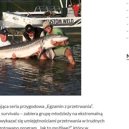
jąca seria przygodowa „Egzamin z przetrwania”.
survivalu – zabiera grupę młodzieży na ekstremalną
 wykazać się umiejętnościami przetrwania w trudnych
otowano program „Jak to możliwe?”, który w