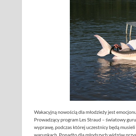
Wakacyjną nowością dla młodzieży jest emocjonu
Prowadzący program Les Straud – światowy guru 
wyprawę, podczas której uczestnicy będą musieli
warunkach. Ponadto dla młodszych widzów przyg