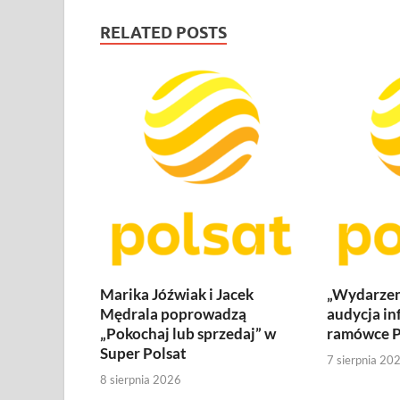
RELATED POSTS
Marika Jóźwiak i Jacek
„Wydarzen
Mędrala poprowadzą
audycja in
„Pokochaj lub sprzedaj” w
ramówce P
Super Polsat
7 sierpnia 20
8 sierpnia 2026