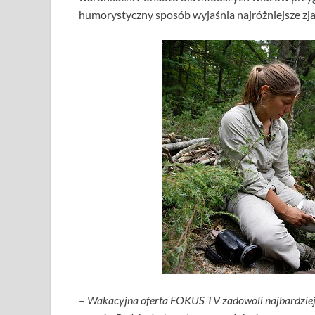
humorystyczny sposób wyjaśnia najróżniejsze zj
–
Wakacyjna oferta FOKUS TV zadowoli najbardziej 