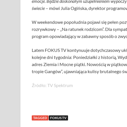
emocje. Będzie doskonałym uzupełnieniem wypoczynk
świecie
– mówi Julia Ogińska, dyrektor programo
W weekendowe popołudnia pojawi się pełen pozy
rozrywkowy – „Na ratunek rodzicom”. Dla symp
program opowiadający w zabawny sposób o zwycz
Latem FOKUS TV kontynuuje dotychczasowy ukł
kolejne dni tygodnia: Poniedziałki z historią, W
adres Ziemia i Mocne piątki. Nowością w piątko
tropie Gangów”, ujawniająca kulisy brutalnego św
Źródło: TV Spektrum
TAGGED
FOKUS TV