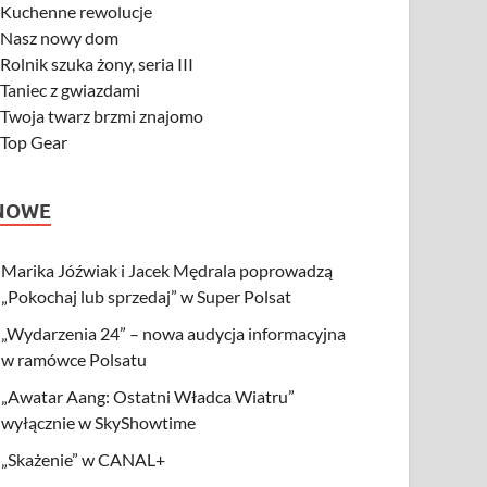
-
Kuchenne rewolucje
-
Nasz nowy dom
-
Rolnik szuka żony, seria III
-
Taniec z gwiazdami
-
Twoja twarz brzmi znajomo
-
Top Gear
NOWE
Marika Jóźwiak i Jacek Mędrala poprowadzą
„Pokochaj lub sprzedaj” w Super Polsat
„Wydarzenia 24” – nowa audycja informacyjna
w ramówce Polsatu
„Awatar Aang: Ostatni Władca Wiatru”
wyłącznie w SkyShowtime
„Skażenie” w CANAL+