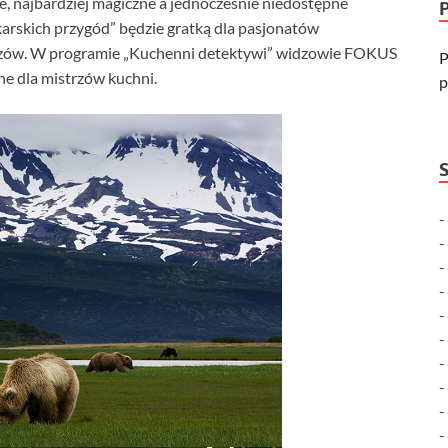
e, najbardziej magiczne a jednocześnie niedostępne
rskich przygód” będzie gratką dla pasjonatów
brazów. W programie „Kuchenni detektywi” widzowie FOKUS
P
ne dla mistrzów kuchni.
p