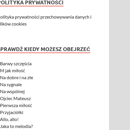
POLITYKA PRYWATNOŚCI
olityka prywatności przechowywania danych i
lików cookies
SPRAWDŹ KIEDY MOŻESZ OBEJRZEĆ
-
Barwy szczęścia
-
M jak miłość
-
Na dobre i na złe
-
Na sygnale
-
Na wspólnej
-
Ojciec Mateusz
-
Pierwsza miłość
-
Przyjaciółki
-
Allo, allo!
-
Jaka to melodia?