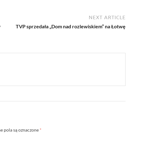
NEXT ARTICLE
w
TVP sprzedała „Dom nad rozlewiskiem” na Łotwę
 pola są oznaczone
*