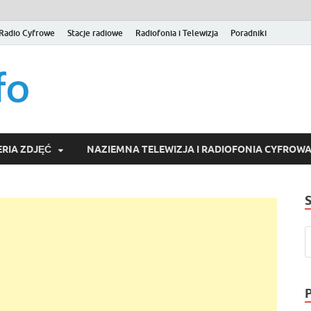
Radio Cyfrowe
Stacje radiowe
Radiofonia i Telewizja
Poradniki
naziemna.info – Telew
Niezależny portal medialny poświęcony Naziemnej Telewizji Cy
serwisom wideo na życzenie (VOD).
Wideo online, VOD
RIA ZDJĘĆ
NAZIEMNA TELEWIZJA I RADIOFONIA CYFROW