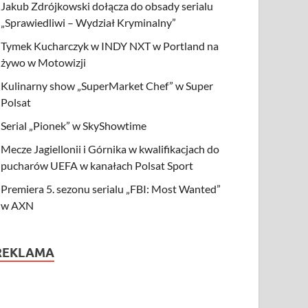
Jakub Zdrójkowski dołącza do obsady serialu
„Sprawiedliwi – Wydział Kryminalny”
Tymek Kucharczyk w INDY NXT w Portland na
żywo w Motowizji
Kulinarny show „SuperMarket Chef” w Super
Polsat
Serial „Pionek” w SkyShowtime
Mecze Jagiellonii i Górnika w kwalifikacjach do
pucharów UEFA w kanałach Polsat Sport
Premiera 5. sezonu serialu „FBI: Most Wanted”
w AXN
REKLAMA