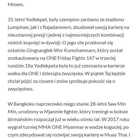
Minem.
31-letni Yodlekpet, były czempion zarówno ze stadionu
Lumpinee, jak i z Rajadamnern, zbudował swoją karierę na
nieustannej presji i jednej z najmocniejszych kombinacji
niskich kopnięć w dywizji. O jego sile przekonał się
ostatnio Gingsanglek Wor Kumchamnarn, który został
znokautowany na ONE Friday Fights 147 w trzeciej
rundzie. Dla Yodlekpeta była to już szesnasta w karierze
walka dla ONE i dziesiąta zwycięska. W piątek Taj będzie
chciał pójść za ciosem i znów spróbuje pokusić się o
zwycięstwo.
W Bangkoku naprzeciwko niego stanie 28-letni Saw Min
Min, urodzony w Mjanmie fighter, który treningi w boksie
birmańskim rozpoczął już w wieku ośmiu lat. W 2017 roku
wygrał turniej MMA ONE Myanmar w wadze koguciej, po
czym zdecydował się rozwijać swoją karierę w Muay Thai. I