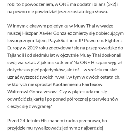
robi to z powodzeniem, w ONE ma dodatni bilans (3-2) i
na pewno nie powiedział jeszcze ostatniego słowa.
W innym ciekawym pojedynku w Muay Thai w wadze
muszej Hiszpan Xavier Gonzalez zmierzy się z obiecującym
leworęcznym Tajem, PayakSurinem JP Powerem. Fighter z
Europy w 2019 roku zdecydował się na przeprowadzkę do
Tajlandii i od siedmiu lat w ojczyźnie Muay Thai doskonali
swój warsztat. Z jakim skutkiem? Na ONE Hiszpan wygrał
dotychczas pięć pojedynków, ale też… w sześciu musiał
uznać wyższość swoich rywali, w tym w dwóch ostatnich,
w których nie sprostał Kaotaemiemu Fairtexowi i
Walterowi Goncalvesowi. Czy w piątek uda mu się
odwrócić złą kartę i po ponad półrocznej przerwie znów
cieszyć się z wygranej?
Przed 24-letnim Hiszpanem trudna przeprawa, bo
przyjdzie mu rywalizować z jednym z najbardziej