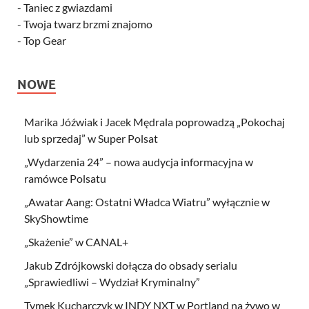
-
Taniec z gwiazdami
-
Twoja twarz brzmi znajomo
-
Top Gear
NOWE
Marika Jóźwiak i Jacek Mędrala poprowadzą „Pokochaj
lub sprzedaj” w Super Polsat
„Wydarzenia 24” – nowa audycja informacyjna w
ramówce Polsatu
„Awatar Aang: Ostatni Władca Wiatru” wyłącznie w
SkyShowtime
„Skażenie” w CANAL+
Jakub Zdrójkowski dołącza do obsady serialu
„Sprawiedliwi – Wydział Kryminalny”
Tymek Kucharczyk w INDY NXT w Portland na żywo w