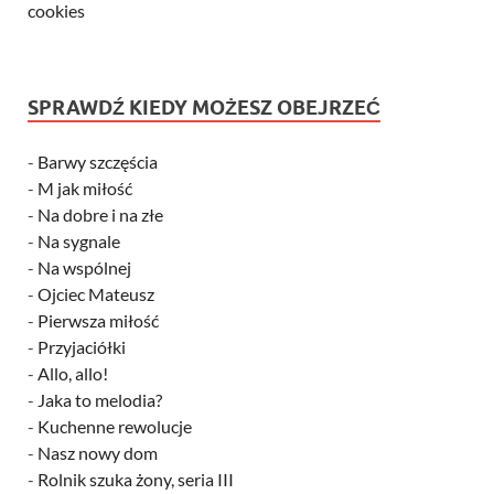
cookies
SPRAWDŹ KIEDY MOŻESZ OBEJRZEĆ
-
Barwy szczęścia
-
M jak miłość
-
Na dobre i na złe
-
Na sygnale
-
Na wspólnej
-
Ojciec Mateusz
-
Pierwsza miłość
-
Przyjaciółki
-
Allo, allo!
-
Jaka to melodia?
-
Kuchenne rewolucje
-
Nasz nowy dom
-
Rolnik szuka żony, seria III