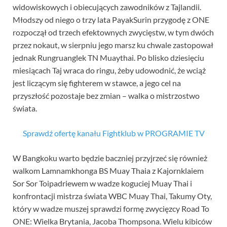
widowiskowych i obiecujących zawodników z Tajlandii.
Młodszy od niego o trzy lata PayakSurin przygodę z ONE
rozpoczął od trzech efektownych zwycięstw, w tym dwóch
przez nokaut, w sierpniu jego marsz ku chwale zastopował
jednak Rungruanglek TN Muaythai. Po blisko dziesięciu
miesiącach Taj wraca do ringu, żeby udowodnić, że wciąż
jest liczącym się fighterem w stawce, a jego cel na
przyszłość pozostaje bez zmian – walka o mistrzostwo
świata.
Sprawdź ofertę kanału Fightklub w PROGRAMIE TV
W Bangkoku warto będzie baczniej przyjrzeć się również
walkom Lamnamkhonga BS Muay Thaia z Kajornklaiem
Sor Sor Toipadriewem w wadze koguciej Muay Thai i
konfrontacji mistrza świata WBC Muay Thai, Takumy Oty,
który w wadze muszej sprawdzi formę zwycięzcy Road To
ONE: Wielka Brytania, Jacoba Thompsona. Wielu kibiców